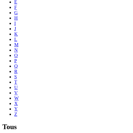
E
F
G
H
I
J
K
L
M
N
O
P
Q
R
S
T
U
V
W
X
Y
Z
Tous