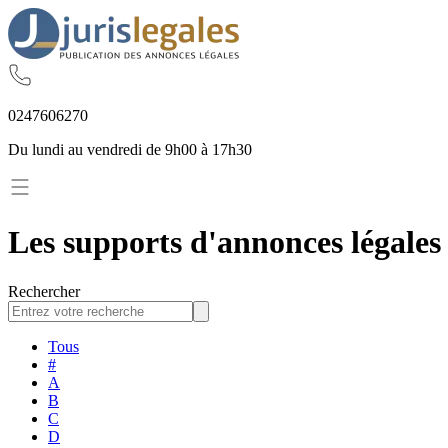
02
47
60
62
70
Du lundi au vendredi de 9h00 à 17h30
Les supports d'annonces légales 
Rechercher
Tous
#
A
B
C
D