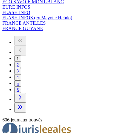
ECO SAVOIE MONT-BLANC
EURE INFOS
FLASH INFO
FLASH INFOS (ex Mayotte Hebdo)
FRANCE ANTILLES
FRANCE GUYANE
1
2
3
4
5
6
606
journa
ux
trouvé
s