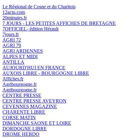
Le Régional de Cosne et du Charitois
12actu.com
20minutes.fr
7 JOURS - LES PETITES AFFICHES DE BRETAGNE
7OFFICIEL- édition Hérault
7jours.fr
AGRI 72
AGRI 79
AGRI ARDENNES
ALPES ET MIDI
ANTILLA
AUJOURD'HUI EN FRANCE
AUXOIS LIBRE - BOURGOGNE LIBRE
Affiches.fr
Agribourgogne.fr
Agribourgogne.fr
CENTRE PRESSE
CENTRE PRESSE AVEYRON
CEVENNES MAGAZINE
CHARENTE LIBRE
CORSE MATIN
DIMANCHE SAONE ET LOIRE
DORDOGNE LIBRE
DROME HEBDO