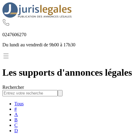
02
47
60
62
70
Du lundi au vendredi de 9h00 à 17h30
Les supports d'annonces légales 
Rechercher
Tous
#
A
B
C
D