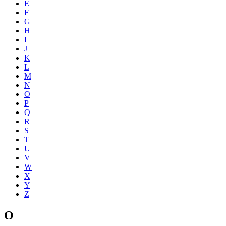
E
F
G
H
I
J
K
L
M
N
O
P
Q
R
S
T
U
V
W
X
Y
Z
O