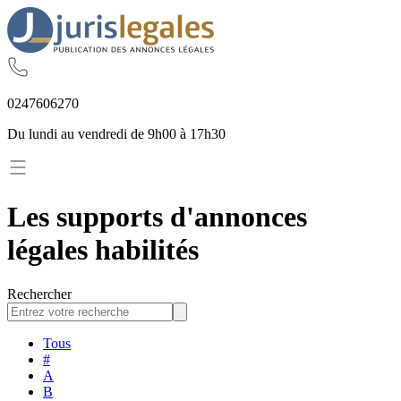
02
47
60
62
70
Du lundi au vendredi de 9h00 à 17h30
Les supports d'annonces
légales habilités
Rechercher
Tous
#
A
B