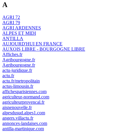
A
AGRI 72
AGRI 79
AGRI ARDENNES
ALPES ET MIDI
ANTILLA
AUJOURD'HUI EN FRANCE
AUXOIS LIBRE - BOURGOGNE LIBRE
Affiches.fr
Agribourgogne.fr
Agribourgogne.fr
actu-juridique.fr
actu.fr
actu.fr/metropolitain
actus-limousin.fr
affichesparisiennes.com
agriculteur-normand.com
agriculteurprovencal.fr
aisnenouvelle.fr
alpesdusud.alpes1.com
angers.villactu.fr
annonces-landaises.com
antilla-martinique.com