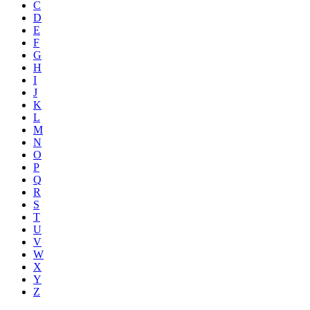
C
D
E
F
G
H
I
J
K
L
M
N
O
P
Q
R
S
T
U
V
W
X
Y
Z