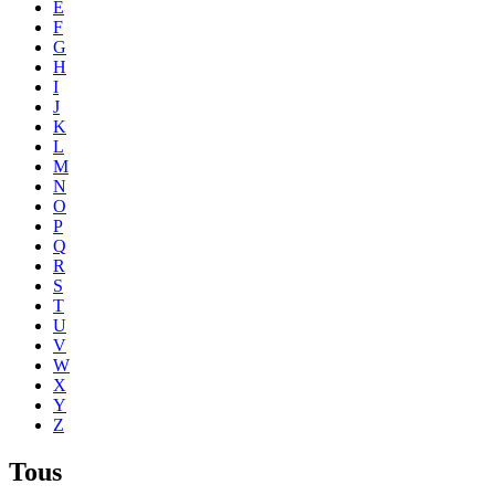
E
F
G
H
I
J
K
L
M
N
O
P
Q
R
S
T
U
V
W
X
Y
Z
Tous