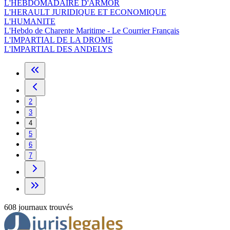
L'HEBDOMADAIRE D'ARMOR
L'HERAULT JURIDIQUE ET ECONOMIQUE
L'HUMANITE
L'Hebdo de Charente Maritime - Le Courrier Français
L'IMPARTIAL DE LA DROME
L'IMPARTIAL DES ANDELYS
2
3
4
5
6
7
608
journa
ux
trouvé
s