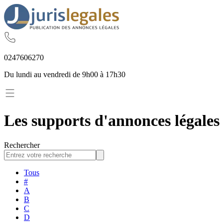
02
47
60
62
70
Du lundi au vendredi de 9h00 à 17h30
Les supports d'annonces légales 
Rechercher
Tous
#
A
B
C
D