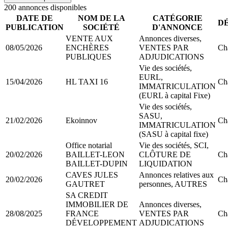
200
annonce
s
disponible
s
DATE DE
NOM DE LA
CATÉGORIE
D
PUBLICATION
SOCIÉTÉ
D'ANNONCE
VENTE AUX
Annonces diverses,
08/05/2026
ENCHÈRES
VENTES PAR
Ch
PUBLIQUES
ADJUDICATIONS
Vie des sociétés,
EURL,
15/04/2026
HL TAXI 16
Ch
IMMATRICULATION
(EURL à capital Fixe)
Vie des sociétés,
SASU,
21/02/2026
Ekoinnov
Ch
IMMATRICULATION
(SASU à capital fixe)
Office notarial
Vie des sociétés, SCI,
20/02/2026
BAILLET-LEON
CLÔTURE DE
Ch
BAILLET-DUPIN
LIQUIDATION
CAVES JULES
Annonces relatives aux
20/02/2026
Ch
GAUTRET
personnes, AUTRES
SA CREDIT
IMMOBILIER DE
Annonces diverses,
28/08/2025
FRANCE
VENTES PAR
Ch
DÉVELOPPEMENT
ADJUDICATIONS