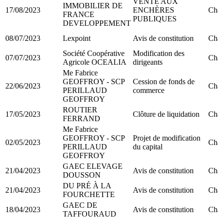
VENTE AUX
IMMOBILIER DE
17/08/2023
ENCHÈRES
Ch
FRANCE
PUBLIQUES
DEVELOPPEMENT
08/07/2023
Lexpoint
Avis de constitution
Ch
Société Coopérative
Modification des
07/07/2023
Ch
Agricole OCEALIA
dirigeants
Me Fabrice
GEOFFROY - SCP
Cession de fonds de
22/06/2023
Ch
PERILLAUD
commerce
GEOFFROY
ROUTIER
17/05/2023
Clôture de liquidation
Ch
FERRAND
Me Fabrice
GEOFFROY - SCP
Projet de modification
02/05/2023
Ch
PERILLAUD
du capital
GEOFFROY
GAEC ELEVAGE
21/04/2023
Avis de constitution
Ch
DOUSSON
DU PRÉ À LA
21/04/2023
Avis de constitution
Ch
FOURCHETTE
GAEC DE
18/04/2023
Avis de constitution
Ch
TAFFOURAUD