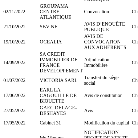
GROUPAMA
02/11/2022
CENTRE
Convocation
Ch
ATLANTIQUE
AVIS D’ENQUÊTE
21/10/2022
SBV NE
Ch
PUBLIQUE
AVIS DE
19/10/2022
OCEALIA
CONVOCATION
Ch
AUX ADHÉRENTS
SA CREDIT
IMMOBILIER DE
Adjudication
14/09/2022
Ch
FRANCE
Immobilière
DEVELOPPEMENT
Transfert du siège
01/07/2022
VICTORIA SARL
Ch
social
EARL LA
17/06/2022
CAGOUILLE DE
Avis de constitution
Ch
BIQUETTE
GAEC DELAGE-
27/05/2022
Avis
Ch
DESHAYES
17/05/2022
Cabinet 31
Modification du capital
Ch
NOTIFICATION
Me Maxime
PROJET DE VENTE