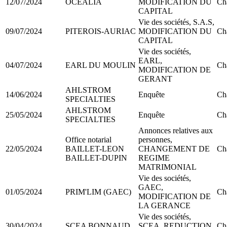
12/07/2024
OCEALIA
MODIFICATION DU
Ch
CAPITAL
Vie des sociétés, S.A.S,
09/07/2024
PITEROIS-AURIAC
MODIFICATION DU
Ch
CAPITAL
Vie des sociétés,
EARL,
04/07/2024
EARL DU MOULIN
Ch
MODIFICATION DE
GERANT
AHLSTROM
14/06/2024
Enquête
Ch
SPECIALTIES
AHLSTROM
25/05/2024
Enquête
Ch
SPECIALTIES
Annonces relatives aux
Office notarial
personnes,
22/05/2024
BAILLET-LEON
CHANGEMENT DE
Ch
BAILLET-DUPIN
REGIME
MATRIMONIAL
Vie des sociétés,
GAEC,
01/05/2024
PRIM'LIM (GAEC)
Ch
MODIFICATION DE
LA GERANCE
Vie des sociétés,
30/04/2024
SCEA BONNAUD
SCEA, REDUCTION
Ch