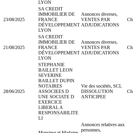
LYON
SA CREDIT
IMMOBILIER DE
Annonces diverses,
23/08/2025
FRANCE
VENTES PAR
Ch
DÉVELOPPEMENT
ADJUDICATIONS
LYON
SA CREDIT
IMMOBILIER DE
Annonces diverses,
21/08/2025
FRANCE
VENTES PAR
Ch
DÉVELOPPEMENT
ADJUDICATIONS
LYON
STEPHANIE
BAILLET LEON
SEVERINE
BAILLET DUPIN
NOTAIRES
Vie des sociétés, SCI,
28/06/2025
ASSOCIEES D
DISSOLUTION
Ch
UNE SOCIATE D
ANTICIPEE
EXERCICE
LIBERAL A
RESPONSABILITE
LI
Annonces relatives aux
personnes,
Monsieur et Madame