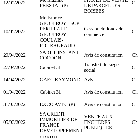
12/05/2022
Ch
PRESTAT (P)
DE PARCELLES
BOISEES
Me Fabrice
GEOFFROY - SCP
PERILLAUD
Cession de fonds de
10/05/2022
Ch
GEOFFROY
commerce
COULAIS-
POURAGEAUD
SARL L'INSTANT
29/04/2022
Avis de constitution
Ch
COCOON
Transfert du siège
27/04/2022
Cabinet 31
Ch
social
14/04/2022
GAEC RAYMOND
Avis
Ch
01/04/2022
Cabinet 31
Avis de constitution
Ch
31/03/2022
EXCO AVEC (P)
Avis de constitution
Ch
SA CREDIT
VENTE AUX
IMMOBILIER DE
05/03/2022
ENCHÈRES
Ch
FRANCE
PUBLIQUES
DEVELOPPEMENT
CREDIT