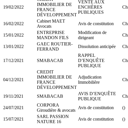
VENTE AUX
IMMOBILIER DE
19/02/2022
ENCHÈRES
Ch
FRANCE
PUBLIQUES
DÉVELOPPEMENT
Cabinet MAET
16/02/2022
Avis de constitution
Ch
Avocats
ENTREPRISE
Modification de
15/01/2022
Ch
MANDON FILS
dirigeant
GAEC ROUTIER-
13/01/2022
Dissolution anticipée
Ch
FERRAND
RAPPEL
17/12/2021
SMABACAB
D’ENQUÊTE
Ch
PUBLIQUE
CREDIT
IMMOBILIER DE
Adjudication
04/12/2021
Ch
FRANCE
Immobilière
DÉVELOPPEMENT
AVIS D’ENQUÊTE
19/11/2021
SMABACAB
Ch
PUBLIQUE
CORPORA
24/07/2021
Avis de constitution
()
Giroudière & avocats
SARL PASSION
15/07/2021
Avis de constitution
()
NATURE 16