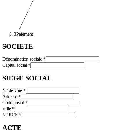
3
Paiement
SOCIETE
Dénomination sociale
*
Capital social
*
SIEGE SOCIAL
N° de voie
*
Adresse
*
Code postal
*
Ville
*
N° RCS
*
ACTE