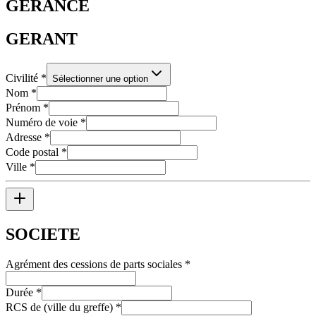
GERANCE
GERANT
Civilité
*
Sélectionner une option
Nom
*
Prénom
*
Numéro de voie
*
Adresse
*
Code postal
*
Ville
*
SOCIETE
Agrément des cessions de parts sociales
*
Durée
*
RCS de (ville du greffe)
*