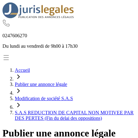
02
47
60
62
70
Du lundi au vendredi de 9h00 à 17h30
Accueil
Publier une annonce légale
Modification de société S.A.S
S.A.S REDUCTION DE CAPITAL NON MOTIVEE PAR
DES PERTES (Fin du delai des oppositions)
Publier une annonce légale