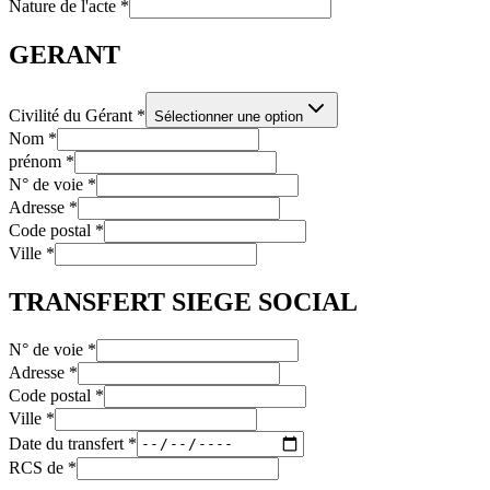
Nature de l'acte
*
GERANT
Civilité du Gérant
*
Sélectionner une option
Nom
*
prénom
*
N° de voie
*
Adresse
*
Code postal
*
Ville
*
TRANSFERT SIEGE SOCIAL
N° de voie
*
Adresse
*
Code postal
*
Ville
*
Date du transfert
*
RCS de
*