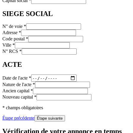
Capital social
*
SIEGE SOCIAL
N° de voie
*
Adresse
*
Code postal
*
Ville
*
N° RCS
*
ACTE
Date de l'acte
*
Nature de l'acte
*
Ancien capital
*
Nouveau capital
*
* champs obligatoires
Étape précédente
Étape suivante
Vérification de votre annonce en temps