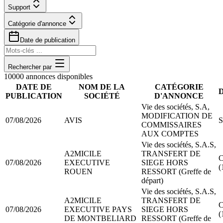
Support
Catégorie d'annonce
Date de publication
Rechercher par
10000
annonce
s
disponible
s
DATE DE
NOM DE LA
CATÉGORIE
PUBLICATION
SOCIÉTÉ
D'ANNONCE
Vie des sociétés, S.A,
MODIFICATION DE
07/08/2026
AVIS
S
COMMISSAIRES
AUX COMPTES
Vie des sociétés, S.A.S,
A2MICILE
TRANSFERT DE
C
07/08/2026
EXECUTIVE
SIEGE HORS
(
ROUEN
RESSORT (Greffe de
départ)
Vie des sociétés, S.A.S,
A2MICILE
TRANSFERT DE
C
07/08/2026
EXECUTIVE PAYS
SIEGE HORS
(
DE MONTBELIARD
RESSORT (Greffe de