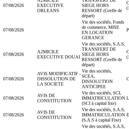
A2MICILE
TRANSFERT DE
C
07/08/2026
EXECUTIVE
SIEGE HORS
(
ORLEANS
RESSORT (Greffe de
départ)
Vie des sociétés, Fonds
de commerce, MISE
07/08/2026
P
EN LOCATION
GERANCE
Vie des sociétés, S.A.S,
TRANSFERT DE
A2MICILE
C
07/08/2026
SIEGE HORS
EXECUTIVE DOUAI
(
RESSORT (Greffe de
départ)
Vie des sociétés,
AVIS MODIFICATIF -
SCEA,
07/08/2026
DISSOLUTION DE
C
DISSOLUTION
LA SOCIETE
ANTICIPEE
Vie des sociétés, SCI,
AVIS DE
07/08/2026
IMMATRICULATION
L
CONSTITUTION
(SCI à capital fixe)
Vie des sociétés, S.A.S,
AVIS DE
07/08/2026
IMMATRICULATION
E
CONSTITUTION
(S.A.S à capital Fixe)
Vie des sociétés, S.A.S,