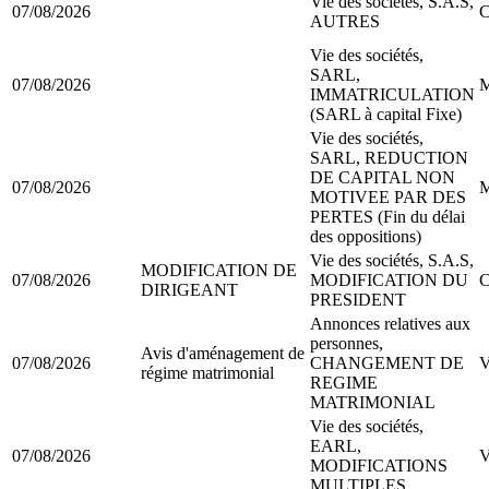
Vie des sociétés, S.A.S,
07/08/2026
C
AUTRES
Vie des sociétés,
SARL,
07/08/2026
M
IMMATRICULATION
(SARL à capital Fixe)
Vie des sociétés,
SARL, REDUCTION
DE CAPITAL NON
07/08/2026
M
MOTIVEE PAR DES
PERTES (Fin du délai
des oppositions)
Vie des sociétés, S.A.S,
MODIFICATION DE
07/08/2026
MODIFICATION DU
C
DIRIGEANT
PRESIDENT
Annonces relatives aux
personnes,
Avis d'aménagement de
07/08/2026
CHANGEMENT DE
V
régime matrimonial
REGIME
MATRIMONIAL
Vie des sociétés,
EARL,
07/08/2026
V
MODIFICATIONS
MULTIPLES