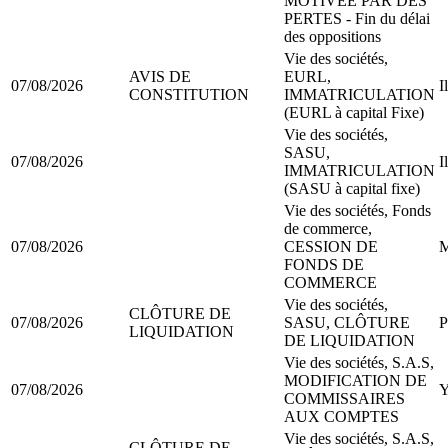
MOTIVEE PAR DES
PERTES - Fin du délai
des oppositions
Vie des sociétés,
AVIS DE
EURL,
07/08/2026
I
CONSTITUTION
IMMATRICULATION
(EURL à capital Fixe)
Vie des sociétés,
SASU,
07/08/2026
I
IMMATRICULATION
(SASU à capital fixe)
Vie des sociétés, Fonds
de commerce,
07/08/2026
CESSION DE
M
FONDS DE
COMMERCE
Vie des sociétés,
CLÔTURE DE
07/08/2026
SASU, CLÔTURE
P
LIQUIDATION
DE LIQUIDATION
Vie des sociétés, S.A.S,
MODIFICATION DE
07/08/2026
Y
COMMISSAIRES
AUX COMPTES
Vie des sociétés, S.A.S,
CLÔTURE DE