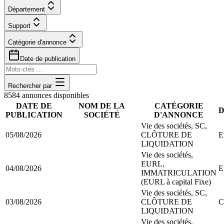
Département
Support
Catégorie d'annonce
Date de publication
Rechercher par
8584
annonce
s
disponible
s
DATE DE
NOM DE LA
CATÉGORIE
PUBLICATION
SOCIÉTÉ
D'ANNONCE
Vie des sociétés, SC,
05/08/2026
CLÔTURE DE
E
LIQUIDATION
Vie des sociétés,
EURL,
04/08/2026
E
IMMATRICULATION
(EURL à capital Fixe)
Vie des sociétés, SC,
03/08/2026
CLÔTURE DE
C
LIQUIDATION
Vie des sociétés,