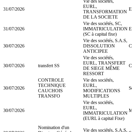
Vie des sociétés,
EURL,
31/07/2026
E
TRANSFORMATION
DE LA SOCIETE
Vie des sociétés, SC,
31/07/2026
IMMATRICULATION
E
(SC à capital fixe)
Vie des sociétés, S.A.S,
30/07/2026
DISSOLUTION
C
ANTICIPEE
Vie des sociétés,
EURL, TRANSFERT
30/07/2026
transfert SS
C
DE SIEGE MÊME
RESSORT
CONTROLE
Vie des sociétés,
TECHNIQUE
EURL,
30/07/2026
S
CAUCHOIS
MODIFICATIONS
TRANSFO
MULTIPLES
Vie des sociétés,
EURL,
30/07/2026
M
IMMATRICULATION
(EURL à capital Fixe)
Nomination d'un
Vie des sociétés, S.A.S,