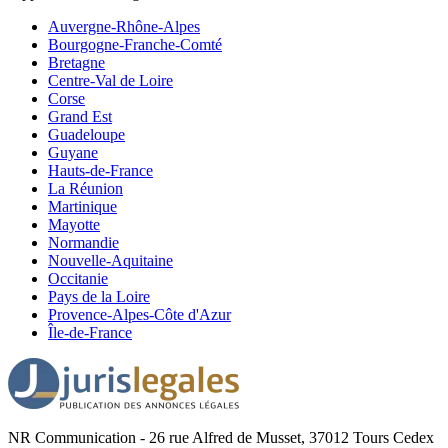
Auvergne-Rhône-Alpes
Bourgogne-Franche-Comté
Bretagne
Centre-Val de Loire
Corse
Grand Est
Guadeloupe
Guyane
Hauts-de-France
La Réunion
Martinique
Mayotte
Normandie
Nouvelle-Aquitaine
Occitanie
Pays de la Loire
Provence-Alpes-Côte d'Azur
Île-de-France
NR Communication - 26 rue Alfred de Musset, 37012 Tours Cedex