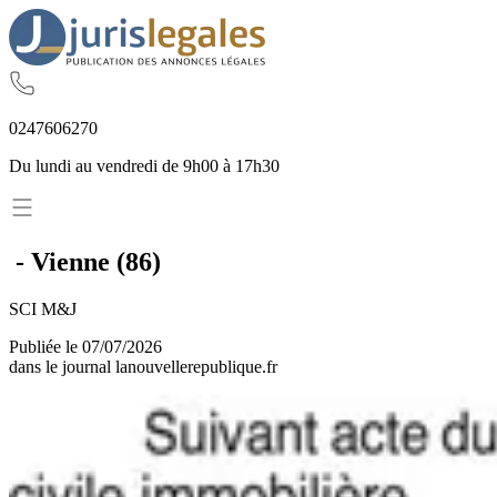
02
47
60
62
70
Du lundi au vendredi de 9h00 à 17h30
-
Vienne
(
86
)
SCI M&J
Publiée le
07/07/2026
dans le journal
lanouvellerepublique.fr