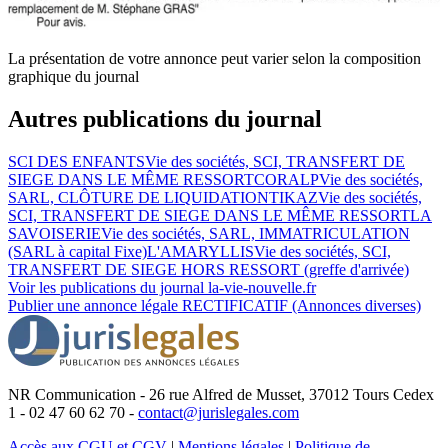
La présentation de votre annonce peut varier selon la composition
graphique du journal
Autres publications du journal
SCI DES ENFANTS
Vie des sociétés, SCI, TRANSFERT DE
SIEGE DANS LE MÊME RESSORT
CORALP
Vie des sociétés,
SARL, CLÔTURE DE LIQUIDATION
TIKAZ
Vie des sociétés,
SCI, TRANSFERT DE SIEGE DANS LE MÊME RESSORT
LA
SAVOISERIE
Vie des sociétés, SARL, IMMATRICULATION
(SARL à capital Fixe)
L'AMARYLLIS
Vie des sociétés, SCI,
TRANSFERT DE SIEGE HORS RESSORT (greffe d'arrivée)
Voir les publications du journal
la-vie-nouvelle.fr
Publier une annonce légale
RECTIFICATIF (Annonces diverses)
NR Communication - 26 rue Alfred de Musset, 37012 Tours Cedex
1 - 02 47 60 62 70 -
contact@jurislegales.com
Accès aux CGU et CGV
|
Mentions légales
|
Politique de