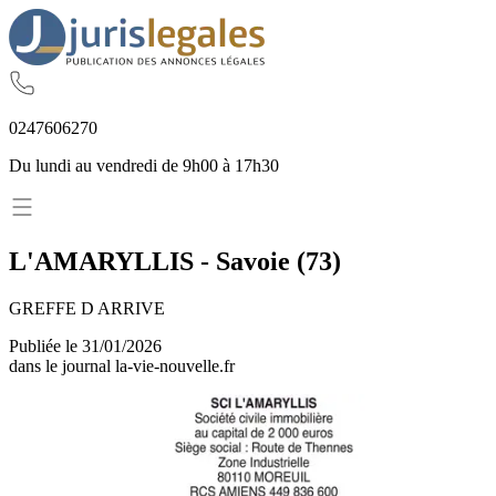
02
47
60
62
70
Du lundi au vendredi de 9h00 à 17h30
L'AMARYLLIS
-
Savoie
(
73
)
GREFFE D ARRIVE
Publiée le
31/01/2026
dans le journal
la-vie-nouvelle.fr