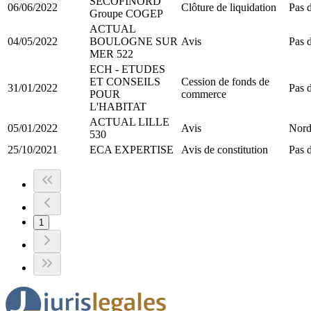
SECOFINORD
06/06/2022
Clôture de liquidation
Pas d
Groupe COGEP
ACTUAL
04/05/2022
BOULOGNE SUR
Avis
Pas d
MER 522
ECH - ETUDES
ET CONSEILS
Cession de fonds de
31/01/2022
Pas d
POUR
commerce
L'HABITAT
ACTUAL LILLE
05/01/2022
Avis
Nord
530
25/10/2021
ECA EXPERTISE
Avis de constitution
Pas d
1