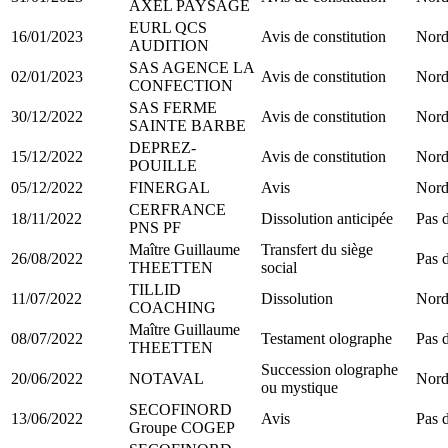
AXEL PAYSAGE
EURL QCS
16/01/2023
Avis de constitution
Nord
AUDITION
SAS AGENCE LA
02/01/2023
Avis de constitution
Nord
CONFECTION
SAS FERME
30/12/2022
Avis de constitution
Nord
SAINTE BARBE
DEPREZ-
15/12/2022
Avis de constitution
Nord
POUILLE
05/12/2022
FINERGAL
Avis
Nord
CERFRANCE
18/11/2022
Dissolution anticipée
Pas d
PNS PF
Maître Guillaume
Transfert du siège
26/08/2022
Pas d
THEETTEN
social
TILLID
11/07/2022
Dissolution
Nord
COACHING
Maître Guillaume
08/07/2022
Testament olographe
Pas d
THEETTEN
Succession olographe
20/06/2022
NOTAVAL
Nord
ou mystique
SECOFINORD
13/06/2022
Avis
Pas d
Groupe COGEP