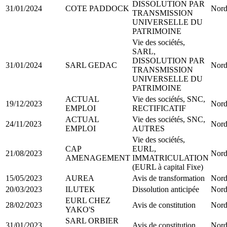
DISSOLUTION PAR
31/01/2024
COTE PADDOCK
Nord
TRANSMISSION
UNIVERSELLE DU
PATRIMOINE
Vie des sociétés,
SARL,
DISSOLUTION PAR
31/01/2024
SARL GEDAC
Nord
TRANSMISSION
UNIVERSELLE DU
PATRIMOINE
ACTUAL
Vie des sociétés, SNC,
19/12/2023
Nord
EMPLOI
RECTIFICATIF
ACTUAL
Vie des sociétés, SNC,
24/11/2023
Nord
EMPLOI
AUTRES
Vie des sociétés,
CAP
EURL,
21/08/2023
Nord
AMENAGEMENT
IMMATRICULATION
(EURL à capital Fixe)
15/05/2023
AUREA
Avis de transformation
Nord
20/03/2023
ILUTEK
Dissolution anticipée
Nord
EURL CHEZ
28/02/2023
Avis de constitution
Nord
YAKO'S
SARL ORBIER
31/01/2023
Avis de constitution
Nord