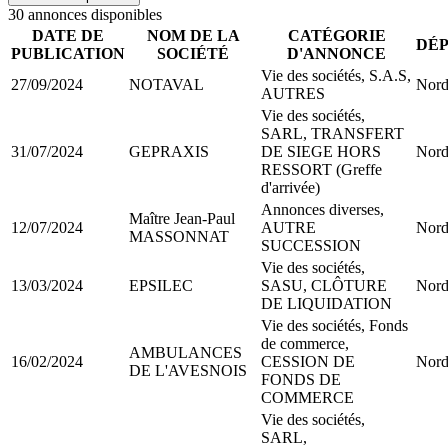
30
annonce
s
disponible
s
DATE DE
NOM DE LA
CATÉGORIE
DÉ
PUBLICATION
SOCIÉTÉ
D'ANNONCE
Vie des sociétés, S.A.S,
27/09/2024
NOTAVAL
Nord
AUTRES
Vie des sociétés,
SARL, TRANSFERT
31/07/2024
GEPRAXIS
DE SIEGE HORS
Nord
RESSORT (Greffe
d'arrivée)
Annonces diverses,
Maître Jean-Paul
12/07/2024
AUTRE
Nord
MASSONNAT
SUCCESSION
Vie des sociétés,
13/03/2024
EPSILEC
SASU, CLÔTURE
Nord
DE LIQUIDATION
Vie des sociétés, Fonds
de commerce,
AMBULANCES
16/02/2024
CESSION DE
Nord
DE L'AVESNOIS
FONDS DE
COMMERCE
Vie des sociétés,
SARL,