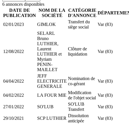
6
annonce
s
disponible
s
DATE DE
NOM DE LA
CATÉGORIE
DÉPARTEME
PUBLICATION
SOCIÉTÉ
D'ANNONCE
Transfert du
02/01/2023
GIMLOK
Var (83)
siège social
SELARL
Bruno
LUTHIER,
Laurent
Clôture de
12/08/2022
Var (83)
LUTHIER et
liquidation
Myriam
PENIN-
MAILLET
JEFF
Nomination de
04/04/2022
ELECTRICITE
Var (83)
co-gérant
GENERALE
Modification
04/02/2022
LA FOUR MIE
Var (83)
de l'objet social
SO'LUB
27/01/2022
SO'LUB
Var (83)
Transfert
Dissolution
29/10/2021
SCP LUTHIER
Var (83)
anticipée