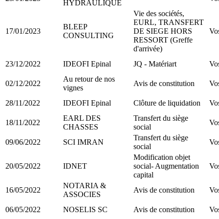
HYDRAULIQUE
Vie des sociétés,
EURL, TRANSFERT
BLEEP
17/01/2023
DE SIEGE HORS
Vo
CONSULTING
RESSORT (Greffe
d'arrivée)
23/12/2022
IDEOFI Epinal
JQ - Matériart
Vo
Au retour de nos
02/12/2022
Avis de constitution
Vo
vignes
28/11/2022
IDEOFI Epinal
Clôture de liquidation
Vo
EARL DES
Transfert du siège
18/11/2022
Vo
CHASSES
social
Transfert du siège
09/06/2022
SCI IMRAN
Vo
social
Modification objet
20/05/2022
IDNET
social- Augmentation
Vo
capital
NOTARIA &
16/05/2022
Avis de constitution
Vo
ASSOCIES
06/05/2022
NOSELIS SC
Avis de constitution
Vo