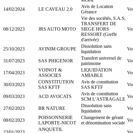
Avis de Location
14/02/2024
LE CAVEAU 2.0
Vo
Gérance
Vie des sociétés, S.A.S,
TRANSFERT DE
08/12/2023
JRS AUTO MOTO
SIEGE HORS
Vo
RESSORT (Greffe
d'arrivée)
Dissolution sans
25/10/2023
AVINIM GROUPE
Vo
liquidation
Transfert universel de
31/07/2023
SAS PHIGENOR
Vo
patrimoine
VOINOT &
LIQUIDATION
17/04/2023
Vo
ASSOCIES
AMIABLE
CONSTITUTION
Avis de constitution
30/03/2023
Vo
SAS KFTF
SAS KFTF
Avis de constitution
09/03/2023
ACD AVOCATS
Vo
SCM L'ASTRAGALE
Dissolution sans
27/02/2023
BR NATURE
Vo
liquidation
POISSONNERIE
Changement de gérant
08/02/2023
Vo
LAPORTE-NICOT
et dénomination sociale
ANQUETIL
23/01/2023
Vo