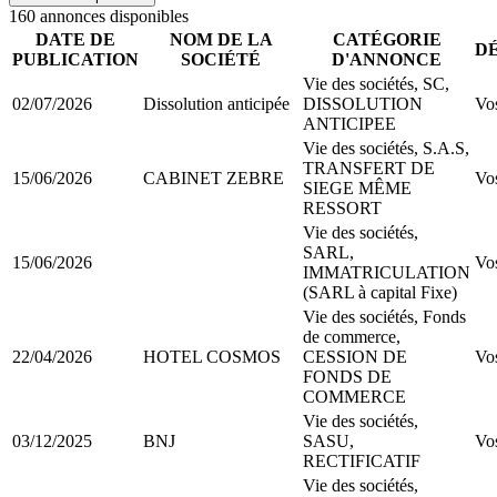
160
annonce
s
disponible
s
DATE DE
NOM DE LA
CATÉGORIE
D
PUBLICATION
SOCIÉTÉ
D'ANNONCE
Vie des sociétés, SC,
02/07/2026
Dissolution anticipée
DISSOLUTION
Vo
ANTICIPEE
Vie des sociétés, S.A.S,
TRANSFERT DE
15/06/2026
CABINET ZEBRE
Vo
SIEGE MÊME
RESSORT
Vie des sociétés,
SARL,
15/06/2026
Vo
IMMATRICULATION
(SARL à capital Fixe)
Vie des sociétés, Fonds
de commerce,
22/04/2026
HOTEL COSMOS
CESSION DE
Vo
FONDS DE
COMMERCE
Vie des sociétés,
03/12/2025
BNJ
SASU,
Vo
RECTIFICATIF
Vie des sociétés,