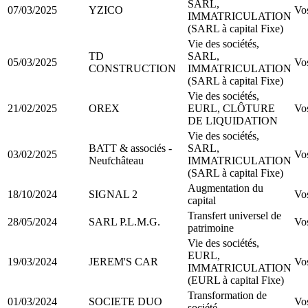
SARL,
07/03/2025
YZICO
Vo
IMMATRICULATION
(SARL à capital Fixe)
Vie des sociétés,
TD
SARL,
05/03/2025
Vo
CONSTRUCTION
IMMATRICULATION
(SARL à capital Fixe)
Vie des sociétés,
21/02/2025
OREX
EURL, CLÔTURE
Vo
DE LIQUIDATION
Vie des sociétés,
BATT & associés -
SARL,
03/02/2025
Vo
Neufchâteau
IMMATRICULATION
(SARL à capital Fixe)
Augmentation du
18/10/2024
SIGNAL 2
Vo
capital
Transfert universel de
28/05/2024
SARL P.L.M.G.
Vo
patrimoine
Vie des sociétés,
EURL,
19/03/2024
JEREM'S CAR
Vo
IMMATRICULATION
(EURL à capital Fixe)
Transformation de
01/03/2024
SOCIETE DUO
Vo
société