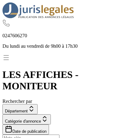
02
47
60
62
70
Du lundi au vendredi de 9h00 à 17h30
LES AFFICHES -
MONITEUR
Rechercher par
Département
Catégorie d'annonce
Date de publication