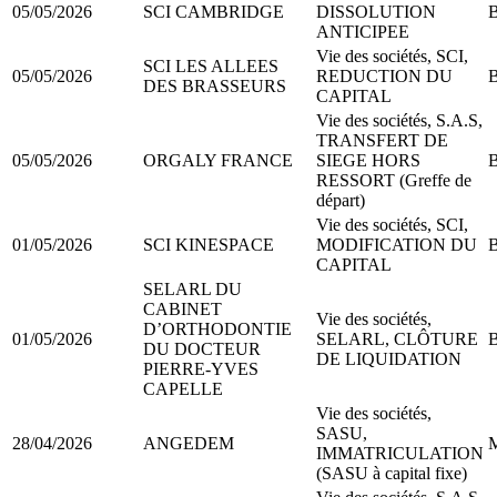
05/05/2026
SCI CAMBRIDGE
DISSOLUTION
B
ANTICIPEE
Vie des sociétés, SCI,
SCI LES ALLEES
05/05/2026
REDUCTION DU
B
DES BRASSEURS
CAPITAL
Vie des sociétés, S.A.S,
TRANSFERT DE
05/05/2026
ORGALY FRANCE
SIEGE HORS
B
RESSORT (Greffe de
départ)
Vie des sociétés, SCI,
01/05/2026
SCI KINESPACE
MODIFICATION DU
B
CAPITAL
SELARL DU
CABINET
Vie des sociétés,
D’ORTHODONTIE
01/05/2026
SELARL, CLÔTURE
B
DU DOCTEUR
DE LIQUIDATION
PIERRE-YVES
CAPELLE
Vie des sociétés,
SASU,
28/04/2026
ANGEDEM
M
IMMATRICULATION
(SASU à capital fixe)