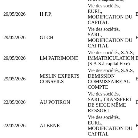
Vie des sociétés,
EURL,
29/05/2026
H.F.P.
B
MODIFICATION DU
CAPITAL
Vie des sociétés,
SARL,
29/05/2026
GLCH
B
MODIFICATION DU
CAPITAL
Vie des sociétés, S.A.S,
29/05/2026
LM PATRIMOINE
IMMATRICULATION
B
(S.A.S à capital Fixe)
Vie des sociétés, S.A.S,
MISLIN EXPERTS
DÉMISSION
29/05/2026
B
CONSEILS
COMMISSAIRE AU
COMPTE
Vie des sociétés,
SARL, TRANSFERT
22/05/2026
AU POTIRON
B
DE SIEGE MÊME
RESSORT
Vie des sociétés,
EURL,
22/05/2026
ALBENE
B
MODIFICATION DU
CAPITAL