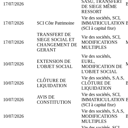
SASU, TRANSFERT
17/07/2026
B
DE SIEGE MÊME
RESSORT
Vie des sociétés, SCI,
17/07/2026
SCI Côte Patrimoine
IMMATRICULATION
B
(SCI à capital fixe)
TRANSFERT DE
Vie des sociétés, SCI,
SIEGE SOCIAL ET
17/07/2026
MODIFICATIONS
M
CHANGEMENT DE
MULTIPLES
GERANT
Vie des sociétés,
EXTENSION DE
EURL,
10/07/2026
M
L'OBJET SOCIAL
MODIFICATION DE
L'OBJET SOCIAL
Vie des sociétés, S.A.S,
CLÔTURE DE
10/07/2026
CLÔTURE DE
B
LIQUIDATION
LIQUIDATION
Vie des sociétés, SCI,
AVIS DE
10/07/2026
IMMATRICULATION
B
CONSTITUTION
(SCI à capital fixe)
Vie des sociétés, S.A.S,
10/07/2026
MODIFICATIONS
B
MULTIPLES
Vie des sociétés, SCI,