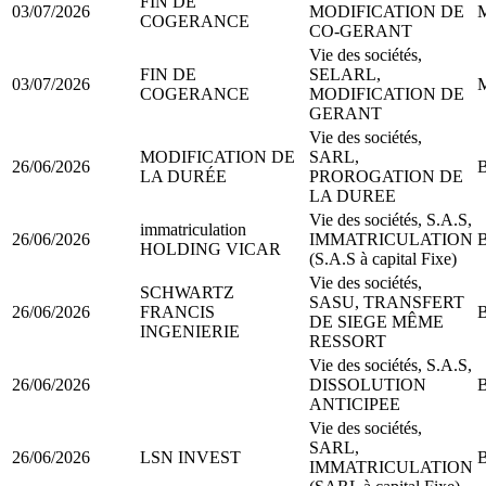
FIN DE
03/07/2026
MODIFICATION DE
M
COGERANCE
CO-GERANT
Vie des sociétés,
FIN DE
SELARL,
03/07/2026
M
COGERANCE
MODIFICATION DE
GERANT
Vie des sociétés,
MODIFICATION DE
SARL,
26/06/2026
B
LA DURÉE
PROROGATION DE
LA DUREE
Vie des sociétés, S.A.S,
immatriculation
26/06/2026
IMMATRICULATION
B
HOLDING VICAR
(S.A.S à capital Fixe)
Vie des sociétés,
SCHWARTZ
SASU, TRANSFERT
26/06/2026
FRANCIS
B
DE SIEGE MÊME
INGENIERIE
RESSORT
Vie des sociétés, S.A.S,
26/06/2026
DISSOLUTION
B
ANTICIPEE
Vie des sociétés,
SARL,
26/06/2026
LSN INVEST
B
IMMATRICULATION