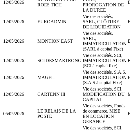
12/05/2026
B
ROES TICH
PROROGATION DE
LA DUREE
Vie des sociétés,
12/05/2026
EUROADMIN
SARL, CLÔTURE
B
DE LIQUIDATION
Vie des sociétés,
SARL,
12/05/2026
MONTION EAST
B
IMMATRICULATION
(SARL à capital Fixe)
Vie des sociétés, SCI,
12/05/2026
SCI DESMARTRONG
IMMATRICULATION
B
(SCI à capital fixe)
Vie des sociétés, S.A.S,
12/05/2026
MAGFIT
IMMATRICULATION
B
(S.A.S à capital Fixe)
Vie des sociétés, SCI,
12/05/2026
CARTENN III
MODIFICATION DU
M
CAPITAL
Vie des sociétés, Fonds
LE RELAIS DE LA
de commerce, MISE
05/05/2026
B
POSTE
EN LOCATION
GERANCE
Vie des sociétés, SCI,