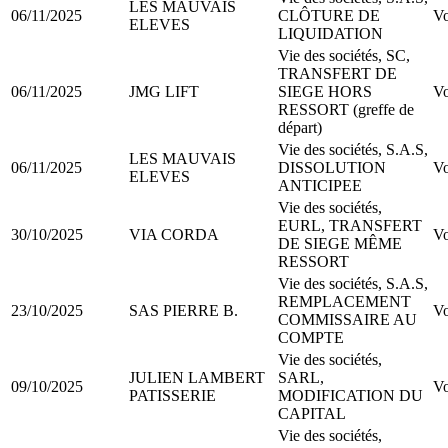
LES MAUVAIS
06/11/2025
CLÔTURE DE
Vo
ELEVES
LIQUIDATION
Vie des sociétés, SC,
TRANSFERT DE
06/11/2025
JMG LIFT
SIEGE HORS
Vo
RESSORT (greffe de
départ)
Vie des sociétés, S.A.S,
LES MAUVAIS
06/11/2025
DISSOLUTION
Vo
ELEVES
ANTICIPEE
Vie des sociétés,
EURL, TRANSFERT
30/10/2025
VIA CORDA
Vo
DE SIEGE MÊME
RESSORT
Vie des sociétés, S.A.S,
REMPLACEMENT
23/10/2025
SAS PIERRE B.
Vo
COMMISSAIRE AU
COMPTE
Vie des sociétés,
JULIEN LAMBERT
SARL,
09/10/2025
Vo
PATISSERIE
MODIFICATION DU
CAPITAL
Vie des sociétés,