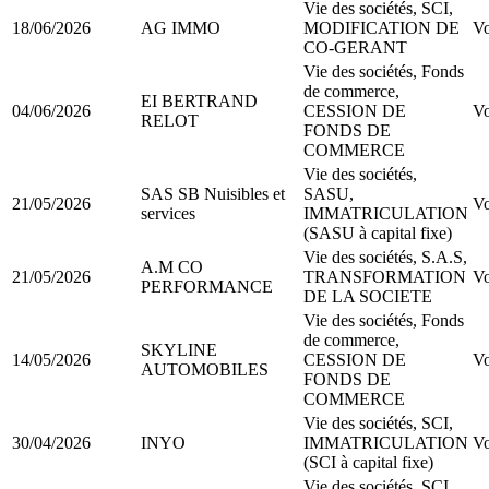
Vie des sociétés, SCI,
18/06/2026
AG IMMO
MODIFICATION DE
Vo
CO-GERANT
Vie des sociétés, Fonds
de commerce,
EI BERTRAND
04/06/2026
CESSION DE
Vo
RELOT
FONDS DE
COMMERCE
Vie des sociétés,
SAS SB Nuisibles et
SASU,
21/05/2026
Vo
services
IMMATRICULATION
(SASU à capital fixe)
Vie des sociétés, S.A.S,
A.M CO
21/05/2026
TRANSFORMATION
Vo
PERFORMANCE
DE LA SOCIETE
Vie des sociétés, Fonds
de commerce,
SKYLINE
14/05/2026
CESSION DE
Vo
AUTOMOBILES
FONDS DE
COMMERCE
Vie des sociétés, SCI,
30/04/2026
INYO
IMMATRICULATION
Vo
(SCI à capital fixe)
Vie des sociétés, SCI,