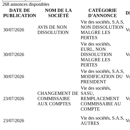
268
annonce
s
disponible
s
DATE DE
NOM DE LA
CATÉGORIE
D
PUBLICATION
SOCIÉTÉ
D'ANNONCE
Vie des sociétés, S.A.S,
AVIS DE NON
NON DISSOLUTION
30/07/2026
Vo
DISSOLUTION
MALGRE LES
PERTES
Vie des sociétés,
EURL, NON
30/07/2026
DISSOLUTION
Vo
MALGRE LES
PERTES
Vie des sociétés, S.A.S,
30/07/2026
MODIFICATION DU
Vo
PRESIDENT
Vie des sociétés,
CHANGEMENT DE
SASU,
23/07/2026
COMMISSAIRE
REMPLACEMENT
Vo
AUX COMPTES
COMMISSAIRE AU
COMPTE
Vie des sociétés, S.A.S,
23/07/2026
Vo
AUTRES