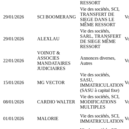
RESSORT
Vie des sociétés, SCI,
TRANSFERT DE
29/01/2026
SCI BOOMERANG
Vo
SIEGE DANS LE
MÊME RESSORT
Vie des sociétés,
SARL, TRANSFERT
29/01/2026
ALEXLAU
Vo
DE SIEGE MÊME
RESSORT
VOINOT &
ASSOCIES
Annonces diverses,
22/01/2026
Vo
MANDATAIRES
Autres
JUDICIAIRES
Vie des sociétés,
SASU,
15/01/2026
MG VECTOR
Vo
IMMATRICULATION
(SASU à capital fixe)
Vie des sociétés, SCI,
08/01/2026
CARDIO WALTER
MODIFICATIONS
Vo
MULTIPLES
Vie des sociétés, SCI,
01/01/2026
MALORIE
Vo
IMMATRICULATION