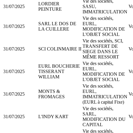
Vie des sociétés,
LORDIER
31/07/2025
SASU,
Vo
PEINTURE
IMMATRICULATION
Vie des sociétés,
SARL LE DOS DE
EURL,
31/07/2025
Vo
LA CUILLERE
MODIFICATION DE
L'OBJET SOCIAL
Vie des sociétés, SCI,
TRANSFERT DE
31/07/2025
SCI COLINMAIRE II
Vo
SIEGE DANS LE
MÊME RESSORT
Vie des sociétés,
EURL BOUCHERIE
EURL,
31/07/2025
TISSERANT
Vo
MODIFICATION DE
WILLIAM
L'OBJET SOCIAL
Vie des sociétés,
MONTS &
EURL,
31/07/2025
Vo
FROMAGES
IMMATRICULATION
(EURL à capital Fixe)
Vie des sociétés,
SARL,
31/07/2025
L'INDY KART
Vo
MODIFICATION DU
CAPITAL
Vie des sociétés,