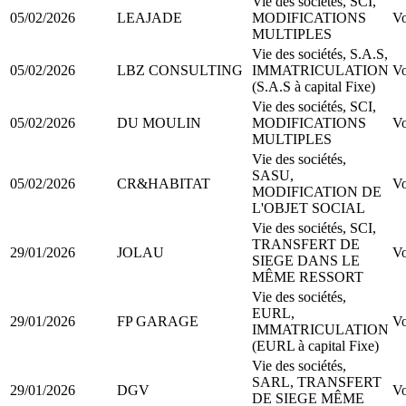
Vie des sociétés, SCI,
05/02/2026
LEAJADE
MODIFICATIONS
Vo
MULTIPLES
Vie des sociétés, S.A.S,
05/02/2026
LBZ CONSULTING
IMMATRICULATION
Vo
(S.A.S à capital Fixe)
Vie des sociétés, SCI,
05/02/2026
DU MOULIN
MODIFICATIONS
Vo
MULTIPLES
Vie des sociétés,
SASU,
05/02/2026
CR&HABITAT
Vo
MODIFICATION DE
L'OBJET SOCIAL
Vie des sociétés, SCI,
TRANSFERT DE
29/01/2026
JOLAU
Vo
SIEGE DANS LE
MÊME RESSORT
Vie des sociétés,
EURL,
29/01/2026
FP GARAGE
Vo
IMMATRICULATION
(EURL à capital Fixe)
Vie des sociétés,
SARL, TRANSFERT
29/01/2026
DGV
Vo
DE SIEGE MÊME