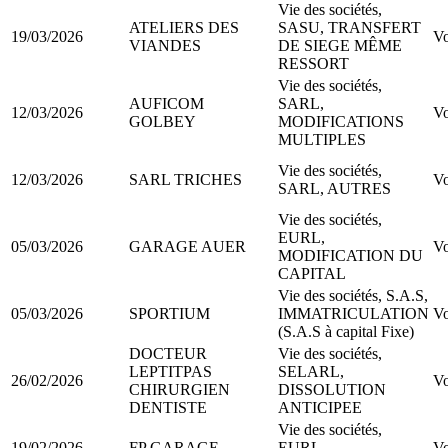
Vie des sociétés,
ATELIERS DES
SASU, TRANSFERT
19/03/2026
Vo
VIANDES
DE SIEGE MÊME
RESSORT
Vie des sociétés,
AUFICOM
SARL,
12/03/2026
Vo
GOLBEY
MODIFICATIONS
MULTIPLES
Vie des sociétés,
12/03/2026
SARL TRICHES
Vo
SARL, AUTRES
Vie des sociétés,
EURL,
05/03/2026
GARAGE AUER
Vo
MODIFICATION DU
CAPITAL
Vie des sociétés, S.A.S,
05/03/2026
SPORTIUM
IMMATRICULATION
Vo
(S.A.S à capital Fixe)
DOCTEUR
Vie des sociétés,
LEPTITPAS
SELARL,
26/02/2026
Vo
CHIRURGIEN
DISSOLUTION
DENTISTE
ANTICIPEE
Vie des sociétés,
19/02/2026
FP GARAGE
EURL,
Vo