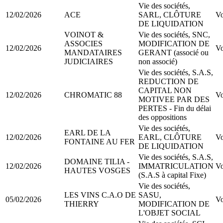
Vie des sociétés,
12/02/2026
ACE
SARL, CLÔTURE
Vo
DE LIQUIDATION
VOINOT &
Vie des sociétés, SNC,
ASSOCIES
MODIFICATION DE
12/02/2026
Vo
MANDATAIRES
GERANT (associé ou
JUDICIAIRES
non associé)
Vie des sociétés, S.A.S,
REDUCTION DE
CAPITAL NON
12/02/2026
CHROMATIC 88
Vo
MOTIVEE PAR DES
PERTES - Fin du délai
des oppositions
Vie des sociétés,
EARL DE LA
12/02/2026
EARL, CLÔTURE
Vo
FONTAINE AU FER
DE LIQUIDATION
Vie des sociétés, S.A.S,
DOMAINE TILIA -
12/02/2026
IMMATRICULATION
Vo
HAUTES VOSGES
(S.A.S à capital Fixe)
Vie des sociétés,
LES VINS C.A.O DE
SASU,
05/02/2026
Vo
THIERRY
MODIFICATION DE
L'OBJET SOCIAL