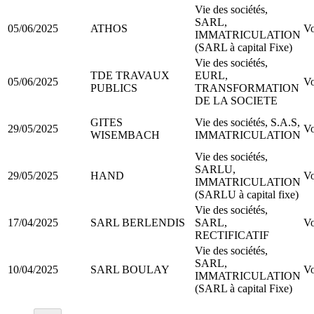
Vie des sociétés,
SARL,
05/06/2025
ATHOS
Vo
IMMATRICULATION
(SARL à capital Fixe)
Vie des sociétés,
TDE TRAVAUX
EURL,
05/06/2025
Vo
PUBLICS
TRANSFORMATION
DE LA SOCIETE
GITES
Vie des sociétés, S.A.S,
29/05/2025
Vo
WISEMBACH
IMMATRICULATION
Vie des sociétés,
SARLU,
29/05/2025
HAND
Vo
IMMATRICULATION
(SARLU à capital fixe)
Vie des sociétés,
17/04/2025
SARL BERLENDIS
SARL,
Vo
RECTIFICATIF
Vie des sociétés,
SARL,
10/04/2025
SARL BOULAY
Vo
IMMATRICULATION
(SARL à capital Fixe)