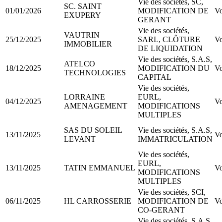
Vie des sociétés, SC,
SC. SAINT
01/01/2026
MODIFICATION DE
Vo
EXUPERY
GERANT
Vie des sociétés,
VAUTRIN
25/12/2025
SARL, CLÔTURE
Vo
IMMOBILIER
DE LIQUIDATION
Vie des sociétés, S.A.S,
ATELCO
18/12/2025
MODIFICATION DU
Vo
TECHNOLOGIES
CAPITAL
Vie des sociétés,
LORRAINE
EURL,
04/12/2025
Vo
AMENAGEMENT
MODIFICATIONS
MULTIPLES
SAS DU SOLEIL
Vie des sociétés, S.A.S,
13/11/2025
Vo
LEVANT
IMMATRICULATION
Vie des sociétés,
EURL,
13/11/2025
TATIN EMMANUEL
Vo
MODIFICATIONS
MULTIPLES
Vie des sociétés, SCI,
06/11/2025
HL CARROSSERIE
MODIFICATION DE
Vo
CO-GERANT
Vie des sociétés, S.A.S,