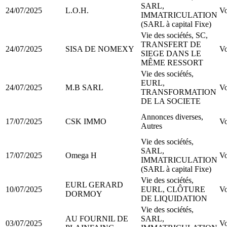
SARL,
24/07/2025
L.O.H.
Vo
IMMATRICULATION
(SARL à capital Fixe)
Vie des sociétés, SC,
TRANSFERT DE
24/07/2025
SISA DE NOMEXY
Vo
SIEGE DANS LE
MÊME RESSORT
Vie des sociétés,
EURL,
24/07/2025
M.B SARL
Vo
TRANSFORMATION
DE LA SOCIETE
Annonces diverses,
17/07/2025
CSK IMMO
Vo
Autres
Vie des sociétés,
SARL,
17/07/2025
Omega H
Vo
IMMATRICULATION
(SARL à capital Fixe)
Vie des sociétés,
EURL GERARD
10/07/2025
EURL, CLÔTURE
Vo
DORMOY
DE LIQUIDATION
Vie des sociétés,
AU FOURNIL DE
SARL,
03/07/2025
Vo