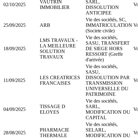
VAUTRIN
SARL,
02/10/2025
Vo
IMMOBILIER
DISSOLUTION
ANTICIPEE
Vie des sociétés, SC,
25/09/2025
ARB
IMMATRICULATION
Vo
(Societe civile)
Vie des sociétés,
LMS TRAVAUX -
SASU, TRANSFERT
LA MEILLEURE
18/09/2025
DE SIEGE HORS
Vo
SOLUTION
RESSORT (Greffe
TRAVAUX
d'arrivée)
Vie des sociétés,
SASU,
LES CREATRICES
DISSOLUTION PAR
11/09/2025
Vo
FRANCAISES
TRANSMISSION
UNIVERSELLE DU
PATRIMOINE
Vie des sociétés,
TISSAGE D
SARL,
04/09/2025
Vo
ELOYES
MODIFICATION DU
CAPITAL
Vie des sociétés,
PHARMACIE
SELARL,
28/08/2025
Vo
THERMALE
MODIFICATION DU