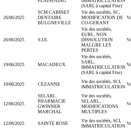
PLAINFAING
IMMATRICULATION
(SARL à capital Fixe)
SCM CABINET
Vie des sociétés, SC,
26/06/2025
DENTAIRE
MODIFICATION DE
Vo
BULGNEVILLE
CO-GERANT
Vie des sociétés,
EURL, NON
26/06/2025
S.I.E.
DISSOLUTION
Vo
MALGRE LES
PERTES
Vie des sociétés,
SARL,
19/06/2025
MACADEUX
Vo
IMMATRICULATION
(SARL à capital Fixe)
Vie des sociétés, SCI,
19/06/2025
CEZANNE
Vo
IMMATRICULATION
SELARL
Vie des sociétés,
PHARMACIE
SELARL,
12/06/2025
Vo
GWINNER
MODIFICATIONS
MARCHAL
MULTIPLES
Vie des sociétés, SCI,
12/06/2025
SAINTE ROSE
Vo
IMMATRICULATION