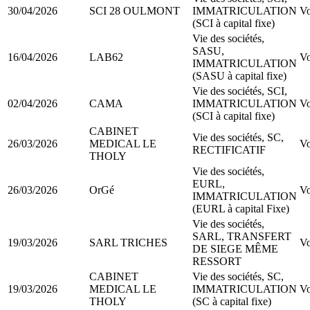
30/04/2026
SCI 28 OULMONT
IMMATRICULATION
Vo
(SCI à capital fixe)
Vie des sociétés,
SASU,
16/04/2026
LAB62
Vo
IMMATRICULATION
(SASU à capital fixe)
Vie des sociétés, SCI,
02/04/2026
CAMA
IMMATRICULATION
Vo
(SCI à capital fixe)
CABINET
Vie des sociétés, SC,
26/03/2026
MEDICAL LE
Vo
RECTIFICATIF
THOLY
Vie des sociétés,
EURL,
26/03/2026
OrGé
Vo
IMMATRICULATION
(EURL à capital Fixe)
Vie des sociétés,
SARL, TRANSFERT
19/03/2026
SARL TRICHES
Vo
DE SIEGE MÊME
RESSORT
CABINET
Vie des sociétés, SC,
19/03/2026
MEDICAL LE
IMMATRICULATION
Vo
THOLY
(SC à capital fixe)