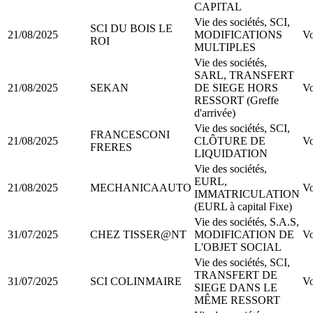
CAPITAL
Vie des sociétés, SCI,
SCI DU BOIS LE
21/08/2025
MODIFICATIONS
Vo
ROI
MULTIPLES
Vie des sociétés,
SARL, TRANSFERT
21/08/2025
SEKAN
DE SIEGE HORS
Vo
RESSORT (Greffe
d'arrivée)
Vie des sociétés, SCI,
FRANCESCONI
21/08/2025
CLÔTURE DE
Vo
FRERES
LIQUIDATION
Vie des sociétés,
EURL,
21/08/2025
MECHANICAAUTO
Vo
IMMATRICULATION
(EURL à capital Fixe)
Vie des sociétés, S.A.S,
31/07/2025
CHEZ TISSER@NT
MODIFICATION DE
Vo
L'OBJET SOCIAL
Vie des sociétés, SCI,
TRANSFERT DE
31/07/2025
SCI COLINMAIRE
Vo
SIEGE DANS LE
MÊME RESSORT