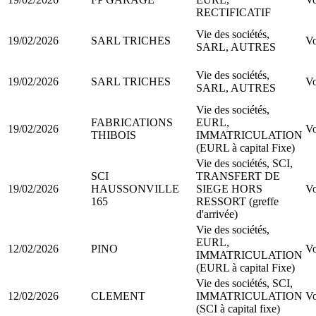
RECTIFICATIF
Vie des sociétés,
19/02/2026
SARL TRICHES
Vo
SARL, AUTRES
Vie des sociétés,
19/02/2026
SARL TRICHES
Vo
SARL, AUTRES
Vie des sociétés,
FABRICATIONS
EURL,
19/02/2026
Vo
THIBOIS
IMMATRICULATION
(EURL à capital Fixe)
Vie des sociétés, SCI,
SCI
TRANSFERT DE
19/02/2026
HAUSSONVILLE
SIEGE HORS
Vo
165
RESSORT (greffe
d'arrivée)
Vie des sociétés,
EURL,
12/02/2026
PINO
Vo
IMMATRICULATION
(EURL à capital Fixe)
Vie des sociétés, SCI,
12/02/2026
CLEMENT
IMMATRICULATION
Vo
(SCI à capital fixe)