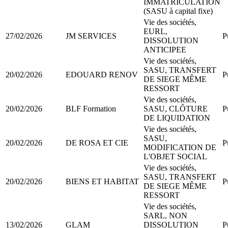
IMMATRICULATION
(SASU à capital fixe)
Vie des sociétés,
EURL,
27/02/2026
JM SERVICES
P
DISSOLUTION
ANTICIPEE
Vie des sociétés,
SASU, TRANSFERT
20/02/2026
EDOUARD RENOV
P
DE SIEGE MÊME
RESSORT
Vie des sociétés,
20/02/2026
BLF Formation
SASU, CLÔTURE
P
DE LIQUIDATION
Vie des sociétés,
SASU,
20/02/2026
DE ROSA ET CIE
P
MODIFICATION DE
L'OBJET SOCIAL
Vie des sociétés,
SASU, TRANSFERT
20/02/2026
BIENS ET HABITAT
P
DE SIEGE MÊME
RESSORT
Vie des sociétés,
SARL, NON
13/02/2026
GLAM
DISSOLUTION
P