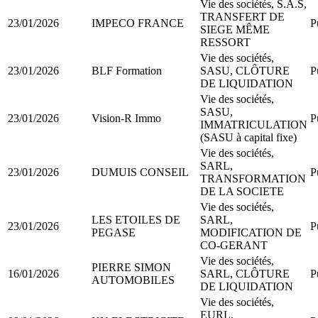
Vie des sociétés, S.A.S,
TRANSFERT DE
23/01/2026
IMPECO FRANCE
P
SIEGE MÊME
RESSORT
Vie des sociétés,
23/01/2026
BLF Formation
SASU, CLÔTURE
P
DE LIQUIDATION
Vie des sociétés,
SASU,
23/01/2026
Vision-R Immo
P
IMMATRICULATION
(SASU à capital fixe)
Vie des sociétés,
SARL,
23/01/2026
DUMUIS CONSEIL
P
TRANSFORMATION
DE LA SOCIETE
Vie des sociétés,
LES ETOILES DE
SARL,
23/01/2026
P
PEGASE
MODIFICATION DE
CO-GERANT
Vie des sociétés,
PIERRE SIMON
16/01/2026
SARL, CLÔTURE
P
AUTOMOBILES
DE LIQUIDATION
Vie des sociétés,
EURL,