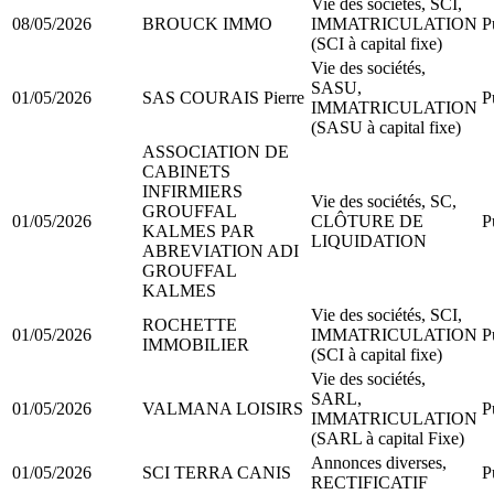
Vie des sociétés, SCI,
08/05/2026
BROUCK IMMO
IMMATRICULATION
P
(SCI à capital fixe)
Vie des sociétés,
SASU,
01/05/2026
SAS COURAIS Pierre
P
IMMATRICULATION
(SASU à capital fixe)
ASSOCIATION DE
CABINETS
INFIRMIERS
Vie des sociétés, SC,
GROUFFAL
01/05/2026
CLÔTURE DE
P
KALMES PAR
LIQUIDATION
ABREVIATION ADI
GROUFFAL
KALMES
Vie des sociétés, SCI,
ROCHETTE
01/05/2026
IMMATRICULATION
P
IMMOBILIER
(SCI à capital fixe)
Vie des sociétés,
SARL,
01/05/2026
VALMANA LOISIRS
P
IMMATRICULATION
(SARL à capital Fixe)
Annonces diverses,
01/05/2026
SCI TERRA CANIS
P
RECTIFICATIF