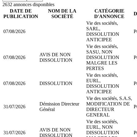
2632
annonce
s
disponible
s
DATE DE
NOM DE LA
CATÉGORIE
PUBLICATION
SOCIÉTÉ
D'ANNONCE
Vie des sociétés,
SARL,
07/08/2026
P
DISSOLUTION
ANTICIPEE
Vie des sociétés,
SASU, NON
AVIS DE NON
07/08/2026
DISSOLUTION
P
DISSOLUTION
MALGRE LES
PERTES
Vie des sociétés,
EURL,
07/08/2026
DISSOLUTION
P
DISSOLUTION
ANTICIPEE
Vie des sociétés, S.A.S,
Démission Directeur
MODIFICATION DE
31/07/2026
P
Général
DIRECTEUR
GENERAL
Vie des sociétés,
EURL, NON
AVIS DE NON
31/07/2026
DISSOLUTION
P
DISSOLUTION