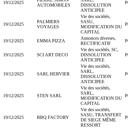
19/12/2025
P
AUTOMOBILES
DISSOLUTION
ANTICIPEE
Vie des sociétés,
PALMIERS
SASU,
19/12/2025
P
VOYAGES
MODIFICATION DU
CAPITAL
Annonces diverses,
19/12/2025
EMMA PIZZA
P
RECTIFICATIF
Vie des sociétés, SC,
19/12/2025
SCI ART DECO
DISSOLUTION
P
ANTICIPEE
Vie des sociétés,
SARL,
19/12/2025
SARL HERVIER
P
DISSOLUTION
ANTICIPEE
Vie des sociétés,
SARL,
19/12/2025
STEN SARL
P
MODIFICATION DU
CAPITAL
Vie des sociétés,
SASU, TRANSFERT
19/12/2025
BBQ FACTORY
P
DE SIEGE MÊME
RESSORT