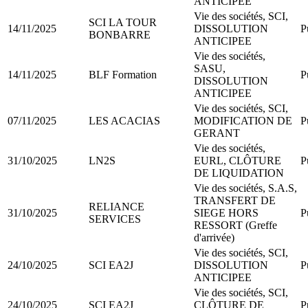
ANTICIPEE
Vie des sociétés, SCI,
SCI LA TOUR
14/11/2025
DISSOLUTION
P
BONBARRE
ANTICIPEE
Vie des sociétés,
SASU,
14/11/2025
BLF Formation
P
DISSOLUTION
ANTICIPEE
Vie des sociétés, SCI,
07/11/2025
LES ACACIAS
MODIFICATION DE
P
GERANT
Vie des sociétés,
31/10/2025
LN2S
EURL, CLÔTURE
P
DE LIQUIDATION
Vie des sociétés, S.A.S,
TRANSFERT DE
RELIANCE
31/10/2025
SIEGE HORS
P
SERVICES
RESSORT (Greffe
d'arrivée)
Vie des sociétés, SCI,
24/10/2025
SCI EA2J
DISSOLUTION
P
ANTICIPEE
Vie des sociétés, SCI,
24/10/2025
SCI EA2J
CLÔTURE DE
P