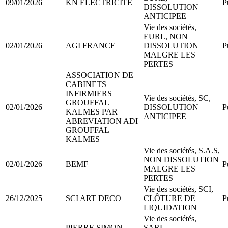
09/01/2026
KN ELECTRICITE
P
DISSOLUTION
ANTICIPEE
Vie des sociétés,
EURL, NON
02/01/2026
AGI FRANCE
DISSOLUTION
P
MALGRE LES
PERTES
ASSOCIATION DE
CABINETS
INFIRMIERS
Vie des sociétés, SC,
GROUFFAL
02/01/2026
DISSOLUTION
P
KALMES PAR
ANTICIPEE
ABREVIATION ADI
GROUFFAL
KALMES
Vie des sociétés, S.A.S,
NON DISSOLUTION
02/01/2026
BEMF
P
MALGRE LES
PERTES
Vie des sociétés, SCI,
26/12/2025
SCI ART DECO
CLÔTURE DE
P
LIQUIDATION
Vie des sociétés,
PIERRE SIMON
SARL,