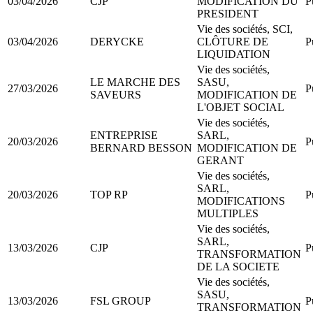
03/04/2026
CJP
MODIFICATION DU
P
PRESIDENT
Vie des sociétés, SCI,
03/04/2026
DERYCKE
CLÔTURE DE
P
LIQUIDATION
Vie des sociétés,
LE MARCHE DES
SASU,
27/03/2026
P
SAVEURS
MODIFICATION DE
L'OBJET SOCIAL
Vie des sociétés,
ENTREPRISE
SARL,
20/03/2026
P
BERNARD BESSON
MODIFICATION DE
GERANT
Vie des sociétés,
SARL,
20/03/2026
TOP RP
P
MODIFICATIONS
MULTIPLES
Vie des sociétés,
SARL,
13/03/2026
CJP
P
TRANSFORMATION
DE LA SOCIETE
Vie des sociétés,
SASU,
13/03/2026
FSL GROUP
P
TRANSFORMATION