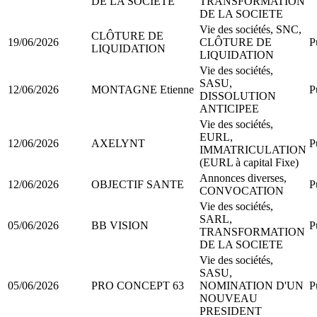
DE LA SOCIETE
TRANSFORMATION
DE LA SOCIETE
Vie des sociétés, SNC,
CLÔTURE DE
19/06/2026
CLÔTURE DE
P
LIQUIDATION
LIQUIDATION
Vie des sociétés,
SASU,
12/06/2026
MONTAGNE Etienne
P
DISSOLUTION
ANTICIPEE
Vie des sociétés,
EURL,
12/06/2026
AXELYNT
P
IMMATRICULATION
(EURL à capital Fixe)
Annonces diverses,
12/06/2026
OBJECTIF SANTE
P
CONVOCATION
Vie des sociétés,
SARL,
05/06/2026
BB VISION
P
TRANSFORMATION
DE LA SOCIETE
Vie des sociétés,
SASU,
05/06/2026
PRO CONCEPT 63
NOMINATION D'UN
P
NOUVEAU
PRESIDENT