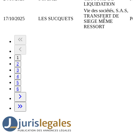
LIQUIDATION
Vie des sociétés, S.A.S,
TRANSFERT DE
17/10/2025
LES SUCQUETS
P
SIEGE MÊME
RESSORT
1
2
3
4
5
6