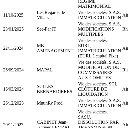
REGIME
MATRIMONIAL
Les Regards de
Vie des sociétés, S.A.S,
11/10/2025
Ai
Villars
IMMATRICULATION
Vie des sociétés, S.A.S,
23/01/2025
See-Far IT
MODIFICATIONS
Rh
MULTIPLES
Vie des sociétés,
MB
EURL,
22/11/2024
Ai
AMENAGEMENT
IMMATRICULATION
(EURL à capital Fixe)
Vie des sociétés, S.A.S,
MODIFICATION DE
26/09/2024
MAPAL
Rh
COMMISSAIRES
AUX COMPTES
Vie des sociétés, SCI,
SCI LES
16/03/2024
CLÔTURE DE
Ai
BERNARDIERES
LIQUIDATION
Vie des sociétés, S.A.S,
26/12/2023
MutinRy Prod
Ai
IMMATRICULATION
Vie des sociétés,
SASU,
CABINET Jean-
DISSOLUTION PAR
29/11/2023
Ai
Jacques LEVRAT
TRANSMISSION