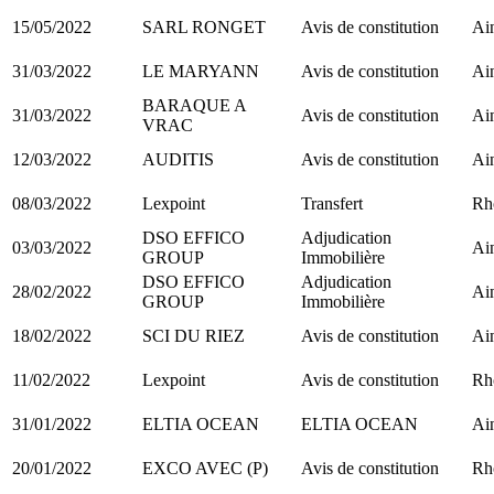
15/05/2022
SARL RONGET
Avis de constitution
Ain
31/03/2022
LE MARYANN
Avis de constitution
Ain
BARAQUE A
31/03/2022
Avis de constitution
Ain
VRAC
12/03/2022
AUDITIS
Avis de constitution
Ain
08/03/2022
Lexpoint
Transfert
Rh
DSO EFFICO
Adjudication
03/03/2022
Ain
GROUP
Immobilière
DSO EFFICO
Adjudication
28/02/2022
Ain
GROUP
Immobilière
18/02/2022
SCI DU RIEZ
Avis de constitution
Ain
11/02/2022
Lexpoint
Avis de constitution
Rh
31/01/2022
ELTIA OCEAN
ELTIA OCEAN
Ain
20/01/2022
EXCO AVEC (P)
Avis de constitution
Rh