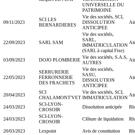
UNIVERSELLE DU
PATRIMOINE
Vie des sociétés, SCI,
SCI LES
09/11/2023
DISSOLUTION
Ai
BERNARDIERES
ANTICIPEE
Vie des sociétés,
SARL,
22/09/2023
SARL SAM
Ai
IMMATRICULATION
(SARL à capital Fixe)
Vie des sociétés, S.A.S,
03/09/2023
DOJO PLOMBERIE
Ai
AUTRES
Vie des sociétés,
SERRURERIE
SASU,
22/05/2023
FERRONNERIE
Ai
DISSOLUTION
DES FRACHETS
ANTICIPEE
SCI
Vie des sociétés, SCI,
20/04/2023
Ai
CHALAMONT'VET
IMMATRICULATION
SCI-LYON-
24/03/2023
Dissolution anticipée
Rh
CROSOIR
SCI-LYON-
24/03/2023
Clôture de liquidation
Rh
CROSOIR
20/03/2023
Lexpoint
Avis de constitution
Rh