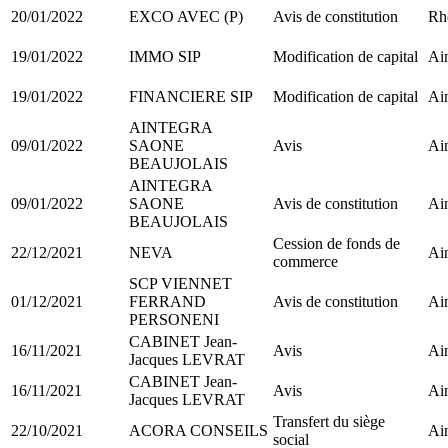
20/01/2022
EXCO AVEC (P)
Avis de constitution
Rh
19/01/2022
IMMO SIP
Modification de capital
Ain
19/01/2022
FINANCIERE SIP
Modification de capital
Ain
AINTEGRA
09/01/2022
SAONE
Avis
Ain
BEAUJOLAIS
AINTEGRA
09/01/2022
SAONE
Avis de constitution
Ain
BEAUJOLAIS
Cession de fonds de
22/12/2021
NEVA
Ain
commerce
SCP VIENNET
01/12/2021
FERRAND
Avis de constitution
Ain
PERSONENI
CABINET Jean-
16/11/2021
Avis
Ain
Jacques LEVRAT
CABINET Jean-
16/11/2021
Avis
Ain
Jacques LEVRAT
Transfert du siège
22/10/2021
ACORA CONSEILS
Ain
social