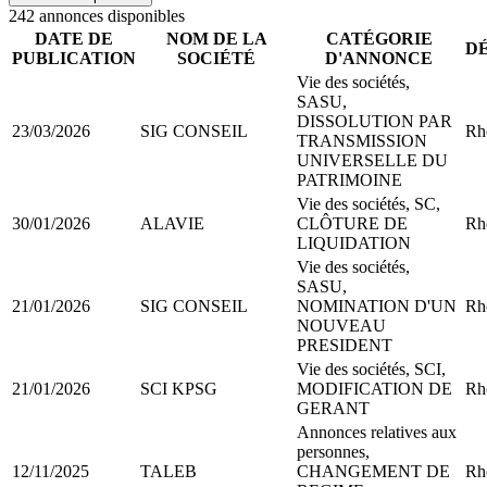
242
annonce
s
disponible
s
DATE DE
NOM DE LA
CATÉGORIE
D
PUBLICATION
SOCIÉTÉ
D'ANNONCE
Vie des sociétés,
SASU,
DISSOLUTION PAR
23/03/2026
SIG CONSEIL
Rh
TRANSMISSION
UNIVERSELLE DU
PATRIMOINE
Vie des sociétés, SC,
30/01/2026
ALAVIE
CLÔTURE DE
Rh
LIQUIDATION
Vie des sociétés,
SASU,
21/01/2026
SIG CONSEIL
NOMINATION D'UN
Rh
NOUVEAU
PRESIDENT
Vie des sociétés, SCI,
21/01/2026
SCI KPSG
MODIFICATION DE
Rh
GERANT
Annonces relatives aux
personnes,
12/11/2025
TALEB
CHANGEMENT DE
Rh