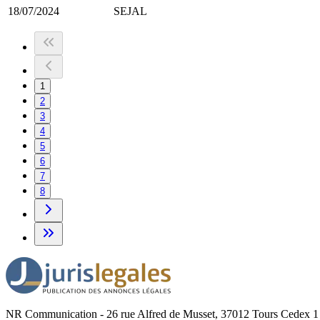
18/07/2024
SEJAL
1
2
3
4
5
6
7
8
NR Communication - 26 rue Alfred de Musset, 37012 Tours Cedex 1 