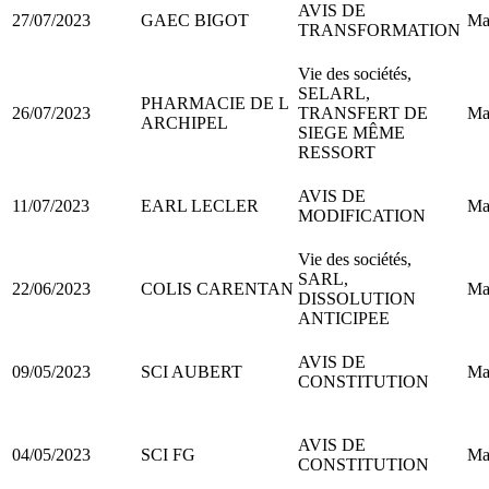
AVIS DE
27/07/2023
GAEC BIGOT
Ma
TRANSFORMATION
Vie des sociétés,
SELARL,
PHARMACIE DE L
26/07/2023
TRANSFERT DE
Ma
ARCHIPEL
SIEGE MÊME
RESSORT
AVIS DE
11/07/2023
EARL LECLER
Ma
MODIFICATION
Vie des sociétés,
SARL,
22/06/2023
COLIS CARENTAN
Ma
DISSOLUTION
ANTICIPEE
AVIS DE
09/05/2023
SCI AUBERT
Ma
CONSTITUTION
AVIS DE
04/05/2023
SCI FG
Ma
CONSTITUTION