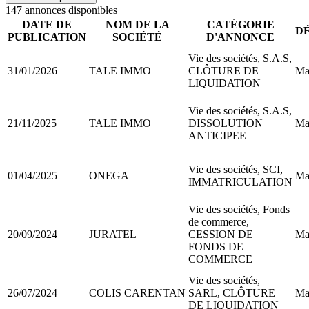
147
annonce
s
disponible
s
DATE DE
NOM DE LA
CATÉGORIE
D
PUBLICATION
SOCIÉTÉ
D'ANNONCE
Vie des sociétés, S.A.S,
31/01/2026
TALE IMMO
CLÔTURE DE
Ma
LIQUIDATION
Vie des sociétés, S.A.S,
21/11/2025
TALE IMMO
DISSOLUTION
Ma
ANTICIPEE
Vie des sociétés, SCI,
01/04/2025
ONEGA
Ma
IMMATRICULATION
Vie des sociétés, Fonds
de commerce,
20/09/2024
JURATEL
CESSION DE
Ma
FONDS DE
COMMERCE
Vie des sociétés,
26/07/2024
COLIS CARENTAN
SARL, CLÔTURE
Ma
DE LIQUIDATION