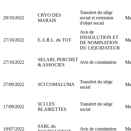
Transfert du siège
CRYO DES
29/10/2022
social et extension
Ma
MARAIS
d'objet social
Avis de
DISSOLUTION ET
27/10/2022
E.A.R.L. du TOT
Ma
DE NOMINATION
DU LIQUIDATEUR
SELARL PERCHET
27/10/2022
Avis de constitution
Ma
& ASSOCIES
Transfert du siège
27/09/2022
SCI COMALUMA
Ma
social
SCI LES
Transfert du siège
17/09/2022
Ma
BLAIRETTES
social
SARL du
19/07/2022
Avis de constitution
Ma