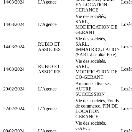
14/03/2024
L’Agence
Lozèr
EN LOCATION
GERANCE
Vie des sociétés,
SARL,
14/03/2024
L’Agence
Lozèr
MODIFICATION DE
GERANT
Vie des sociétés,
RUBIO ET
SARL,
14/03/2024
Lozèr
ASSOCIES
IMMATRICULATION
(SARL à capital Fixe)
Vie des sociétés,
RUBIO ET
SARL,
14/03/2024
Lozèr
ASSOCIES
MODIFICATION DE
CO-GERANT
Annonces diverses,
29/02/2024
L’Agence
AUTRE
Lozèr
SUCCESSION
Vie des sociétés, Fonds
de commerce, FIN DE
22/02/2024
L’Agence
Lozèr
LOCATION
GERANCE
Vie des sociétés,
GAEC,
08/02/2024
L’Agence
Lozèr