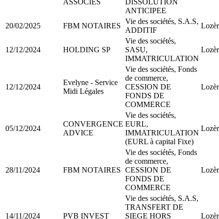
ASSOCIES
DISSOLUTION
ANTICIPEE
Vie des sociétés, S.A.S,
20/02/2025
FBM NOTAIRES
Lozèr
ADDITIF
Vie des sociétés,
12/12/2024
HOLDING SP
SASU,
Lozèr
IMMATRICULATION
Vie des sociétés, Fonds
de commerce,
Evelyne - Service
12/12/2024
CESSION DE
Lozèr
Midi Légales
FONDS DE
COMMERCE
Vie des sociétés,
CONVERGENCE
EURL,
05/12/2024
Lozèr
ADVICE
IMMATRICULATION
(EURL à capital Fixe)
Vie des sociétés, Fonds
de commerce,
28/11/2024
FBM NOTAIRES
CESSION DE
Lozèr
FONDS DE
COMMERCE
Vie des sociétés, S.A.S,
TRANSFERT DE
14/11/2024
PVB INVEST
SIEGE HORS
Lozèr