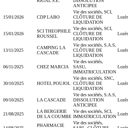
RIGAL S.E.
DISSOLUTION
ANTICIPEE
Vie des sociétés, SCI,
15/01/2026
CDP LABO
CLÔTURE DE
Lozèr
LIQUIDATION
Vie des sociétés, SCI,
SCI THEOPHILE
15/01/2026
CLÔTURE DE
Lozèr
ROUSSEL
LIQUIDATION
Vie des sociétés, S.A.S,
CAMPING LA
13/11/2025
CLÔTURE DE
Lozèr
CASCADE
LIQUIDATION
Vie des sociétés,
06/11/2025
CHEZ MARCIA
SASU,
Lozèr
IMMATRICULATION
Vie des sociétés, SNC,
30/10/2025
HOTEL POUJOL
CLÔTURE DE
Lozèr
LIQUIDATION
Vie des sociétés, S.A.S,
09/10/2025
LA CASCADE
DISSOLUTION
Lozèr
ANTICIPEE
LA BERGERIE
Vie des sociétés, SCI,
21/08/2025
Lozèr
DE LA COUMBE
IMMATRICULATION
Vie des sociétés,
PHARMACIE
14/08/2025
SARL, CLÔTURE
Lozèr