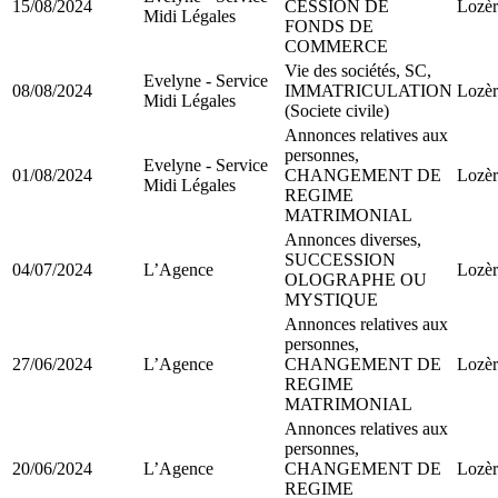
15/08/2024
CESSION DE
Lozèr
Midi Légales
FONDS DE
COMMERCE
Vie des sociétés, SC,
Evelyne - Service
08/08/2024
IMMATRICULATION
Lozèr
Midi Légales
(Societe civile)
Annonces relatives aux
personnes,
Evelyne - Service
01/08/2024
CHANGEMENT DE
Lozèr
Midi Légales
REGIME
MATRIMONIAL
Annonces diverses,
SUCCESSION
04/07/2024
L’Agence
Lozèr
OLOGRAPHE OU
MYSTIQUE
Annonces relatives aux
personnes,
27/06/2024
L’Agence
CHANGEMENT DE
Lozèr
REGIME
MATRIMONIAL
Annonces relatives aux
personnes,
20/06/2024
L’Agence
CHANGEMENT DE
Lozèr
REGIME