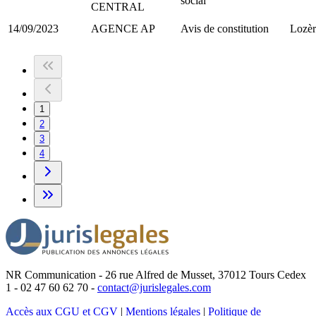
social
CENTRAL
14/09/2023
AGENCE AP
Avis de constitution
Lozèr
1
2
3
4
NR Communication - 26 rue Alfred de Musset, 37012 Tours Cedex
1 - 02 47 60 62 70 -
contact@jurislegales.com
Accès aux CGU et CGV
|
Mentions légales
|
Politique de