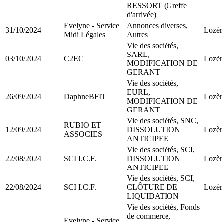
RESSORT (Greffe
d'arrivée)
Evelyne - Service
Annonces diverses,
31/10/2024
Lozèr
Midi Légales
Autres
Vie des sociétés,
SARL,
03/10/2024
C2EC
Lozèr
MODIFICATION DE
GERANT
Vie des sociétés,
EURL,
26/09/2024
DaphneBFIT
Lozèr
MODIFICATION DE
GERANT
Vie des sociétés, SNC,
RUBIO ET
12/09/2024
DISSOLUTION
Lozèr
ASSOCIES
ANTICIPEE
Vie des sociétés, SCI,
22/08/2024
SCI I.C.F.
DISSOLUTION
Lozèr
ANTICIPEE
Vie des sociétés, SCI,
22/08/2024
SCI I.C.F.
CLÔTURE DE
Lozèr
LIQUIDATION
Vie des sociétés, Fonds
de commerce,
Evelyne - Service