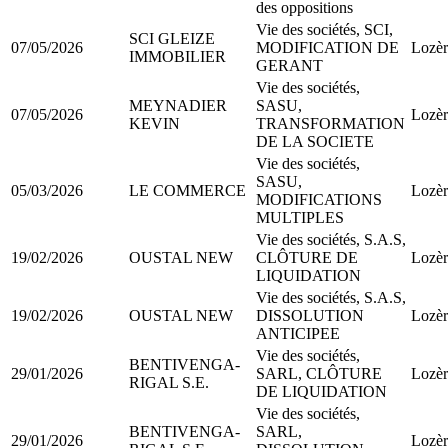
des oppositions
Vie des sociétés, SCI,
SCI GLEIZE
07/05/2026
MODIFICATION DE
Lozèr
IMMOBILIER
GERANT
Vie des sociétés,
MEYNADIER
SASU,
07/05/2026
Lozèr
KEVIN
TRANSFORMATION
DE LA SOCIETE
Vie des sociétés,
SASU,
05/03/2026
LE COMMERCE
Lozèr
MODIFICATIONS
MULTIPLES
Vie des sociétés, S.A.S,
19/02/2026
OUSTAL NEW
CLÔTURE DE
Lozèr
LIQUIDATION
Vie des sociétés, S.A.S,
19/02/2026
OUSTAL NEW
DISSOLUTION
Lozèr
ANTICIPEE
Vie des sociétés,
BENTIVENGA-
29/01/2026
SARL, CLÔTURE
Lozèr
RIGAL S.E.
DE LIQUIDATION
Vie des sociétés,
BENTIVENGA-
SARL,
29/01/2026
Lozèr