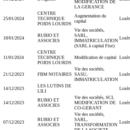
MODIFICATION DE
LA GERANCE
CENTRE
Augmentation du
25/01/2024
TECHNIQUE
Lozèr
capital
POIDS LOURDS
Vie des sociétés,
RUBIO ET
SARL,
18/01/2024
Lozèr
ASSOCIES
IMMATRICULATION
(SARL à capital Fixe)
CENTRE
11/01/2024
TECHNIQUE
Modification de capital
Lozèr
POIDS LOURDS
Vie des sociétés,
21/12/2023
FBM NOTAIRES
SASU,
Lozèr
IMMATRICULATION
LES LUTINS DE
14/12/2023
Lozèr
LILI
Vie des sociétés, SCI,
RUBIO ET
14/12/2023
MODIFICATION DE
Lozèr
ASSOCIES
CO-GERANT
Vie des sociétés,
RUBIO ET
SARL,
07/12/2023
Lozèr
ASSOCIES
TRANSFORMATION
DE LA SOCIETE