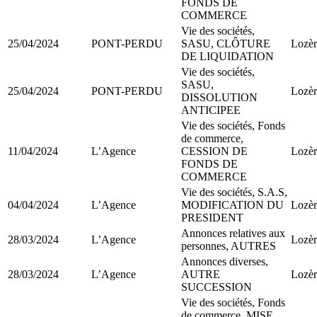
FONDS DE
COMMERCE
Vie des sociétés,
25/04/2024
PONT-PERDU
SASU, CLÔTURE
Lozèr
DE LIQUIDATION
Vie des sociétés,
SASU,
25/04/2024
PONT-PERDU
Lozèr
DISSOLUTION
ANTICIPEE
Vie des sociétés, Fonds
de commerce,
11/04/2024
L’Agence
CESSION DE
Lozèr
FONDS DE
COMMERCE
Vie des sociétés, S.A.S,
04/04/2024
L’Agence
MODIFICATION DU
Lozèr
PRESIDENT
Annonces relatives aux
28/03/2024
L’Agence
Lozèr
personnes, AUTRES
Annonces diverses,
28/03/2024
L’Agence
AUTRE
Lozèr
SUCCESSION
Vie des sociétés, Fonds
de commerce, MISE