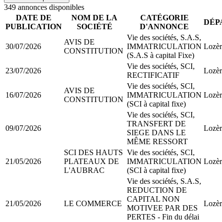
349
annonce
s
disponible
s
DATE DE
NOM DE LA
CATÉGORIE
DÉP
PUBLICATION
SOCIÉTÉ
D'ANNONCE
Vie des sociétés, S.A.S,
AVIS DE
30/07/2026
IMMATRICULATION
Lozèr
CONSTITUTION
(S.A.S à capital Fixe)
Vie des sociétés, SCI,
23/07/2026
Lozèr
RECTIFICATIF
Vie des sociétés, SCI,
AVIS DE
16/07/2026
IMMATRICULATION
Lozèr
CONSTITUTION
(SCI à capital fixe)
Vie des sociétés, SCI,
TRANSFERT DE
09/07/2026
Lozèr
SIEGE DANS LE
MÊME RESSORT
SCI DES HAUTS
Vie des sociétés, SCI,
21/05/2026
PLATEAUX DE
IMMATRICULATION
Lozèr
L'AUBRAC
(SCI à capital fixe)
Vie des sociétés, S.A.S,
REDUCTION DE
CAPITAL NON
21/05/2026
LE COMMERCE
Lozèr
MOTIVEE PAR DES
PERTES - Fin du délai