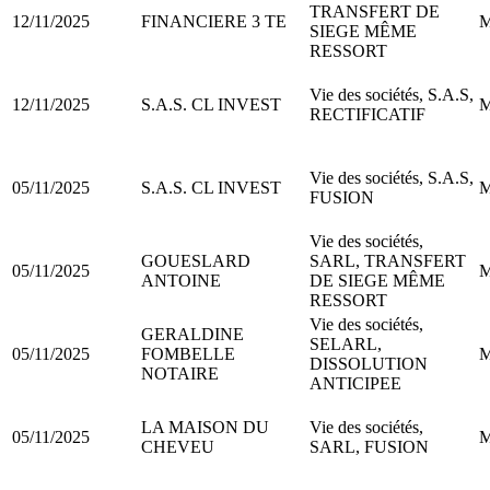
TRANSFERT DE
12/11/2025
FINANCIERE 3 TE
M
SIEGE MÊME
RESSORT
Vie des sociétés, S.A.S,
12/11/2025
S.A.S. CL INVEST
M
RECTIFICATIF
Vie des sociétés, S.A.S,
05/11/2025
S.A.S. CL INVEST
M
FUSION
Vie des sociétés,
GOUESLARD
SARL, TRANSFERT
05/11/2025
M
ANTOINE
DE SIEGE MÊME
RESSORT
Vie des sociétés,
GERALDINE
SELARL,
05/11/2025
FOMBELLE
M
DISSOLUTION
NOTAIRE
ANTICIPEE
LA MAISON DU
Vie des sociétés,
05/11/2025
M
CHEVEU
SARL, FUSION