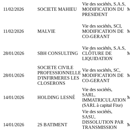
Vie des sociétés, S.A.S,
11/02/2026
SOCIETE MAHIEU
MODIFICATION DU
M
PRESIDENT
Vie des sociétés, SCI,
11/02/2026
MALVIE
MODIFICATION DE
M
CO-GERANT
Vie des sociétés, S.A.S,
28/01/2026
SBH CONSULTING
CLÔTURE DE
M
LIQUIDATION
SOCIETE CIVILE
Vie des sociétés, SC,
PROFESSIONNELLE
28/01/2026
MODIFICATION DE
M
D'INFIRMERES LES
CO-GERANT
CLOSERONS
Vie des sociétés,
SARL,
14/01/2026
HOLDING LESNÉ
M
IMMATRICULATION
(SARL à capital Fixe)
Vie des sociétés,
SASU,
DISSOLUTION PAR
14/01/2026
2S BATIMENT
M
TRANSMISSION