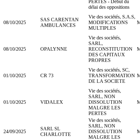
PERTES - Début du
délai des oppositions
Vie des sociétés, S.A.S,
SAS CARENTAN
08/10/2025
MODIFICATIONS
M
AMBULANCES
MULTIPLES
Vie des sociétés,
SARL,
08/10/2025
OPALYNNE
RECONSTITUTION
M
DES CAPITAUX
PROPRES
Vie des sociétés, SC,
01/10/2025
CR 73
TRANSFORMATION
M
DE LA SOCIETE
Vie des sociétés,
SARL, NON
01/10/2025
VIDALEX
DISSOLUTION
M
MALGRE LES
PERTES
Vie des sociétés,
SARL, NON
SARL SL
24/09/2025
DISSOLUTION
M
CHARLOTTE
MALGRE LES