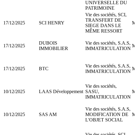
UNIVERSELLE DU
PATRIMOINE
Vie des sociétés, SCI,
TRANSFERT DE
17/12/2025
SCI HENRY
M
SIEGE DANS LE
MÊME RESSORT
DUBOIS
Vie des sociétés, S.A.S,
17/12/2025
M
IMMOBILIER
IMMATRICULATION
Vie des sociétés, S.A.S,
17/12/2025
BTC
M
IMMATRICULATION
Vie des sociétés,
10/12/2025
LAAS Développement
SASU,
M
IMMATRICULATION
Vie des sociétés, S.A.S,
10/12/2025
SAS AM
MODIFICATION DE
M
L'OBJET SOCIAL
Vie des sociétés, SCI,