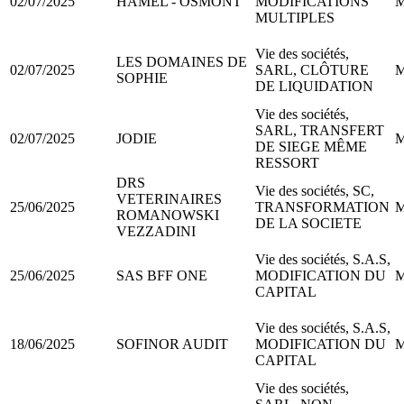
02/07/2025
HAMEL - OSMONT
MODIFICATIONS
M
MULTIPLES
Vie des sociétés,
LES DOMAINES DE
02/07/2025
SARL, CLÔTURE
M
SOPHIE
DE LIQUIDATION
Vie des sociétés,
SARL, TRANSFERT
02/07/2025
JODIE
M
DE SIEGE MÊME
RESSORT
DRS
Vie des sociétés, SC,
VETERINAIRES
25/06/2025
TRANSFORMATION
M
ROMANOWSKI
DE LA SOCIETE
VEZZADINI
Vie des sociétés, S.A.S,
25/06/2025
SAS BFF ONE
MODIFICATION DU
M
CAPITAL
Vie des sociétés, S.A.S,
18/06/2025
SOFINOR AUDIT
MODIFICATION DU
M
CAPITAL
Vie des sociétés,