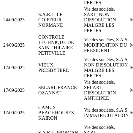
PERTES
Vie des sociétés,
S.A.R.L. LE
SARL, NON
24/09/2025
COIFFEUR
DISSOLUTION
M
NORMAND
MALGRE LES
PERTES
CONTROLE
Vie des sociétés, S.A.S,
TECHNIQUE DE
24/09/2025
MODIFICATION DU
M
SAINT HILAIRE
PRESIDENT
PETITVILLE
Vie des sociétés, S.A.S,
VIEUX
NON DISSOLUTION
17/09/2025
M
PRESBYTERE
MALGRE LES
PERTES
Vie des sociétés,
SELARL FRANCE
SELARL,
17/09/2025
M
OZANNAT
DISSOLUTION
ANTICIPEE
CAMUS
Vie des sociétés, S.A.S,
17/09/2025
BEACHHOUSES
M
IMMATRICULATION
KAIRON
Vie des sociétés,
S.A.R.L. MORGAN
SARL,