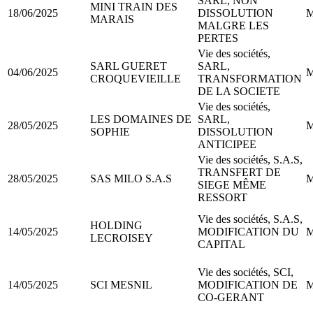
SARL, NON
MINI TRAIN DES
18/06/2025
DISSOLUTION
M
MARAIS
MALGRE LES
PERTES
Vie des sociétés,
SARL GUERET
SARL,
04/06/2025
M
CROQUEVIEILLE
TRANSFORMATION
DE LA SOCIETE
Vie des sociétés,
LES DOMAINES DE
SARL,
28/05/2025
M
SOPHIE
DISSOLUTION
ANTICIPEE
Vie des sociétés, S.A.S,
TRANSFERT DE
28/05/2025
SAS MILO S.A.S
M
SIEGE MÊME
RESSORT
Vie des sociétés, S.A.S,
HOLDING
14/05/2025
MODIFICATION DU
M
LECROISEY
CAPITAL
Vie des sociétés, SCI,
14/05/2025
SCI MESNIL
MODIFICATION DE
M
CO-GERANT