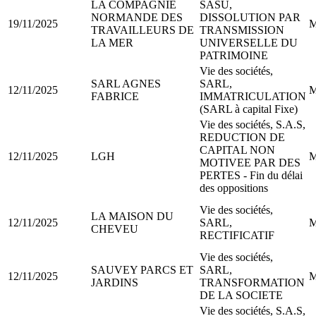
LA COMPAGNIE
SASU,
NORMANDE DES
DISSOLUTION PAR
19/11/2025
M
TRAVAILLEURS DE
TRANSMISSION
LA MER
UNIVERSELLE DU
PATRIMOINE
Vie des sociétés,
SARL AGNES
SARL,
12/11/2025
M
FABRICE
IMMATRICULATION
(SARL à capital Fixe)
Vie des sociétés, S.A.S,
REDUCTION DE
CAPITAL NON
12/11/2025
LGH
M
MOTIVEE PAR DES
PERTES - Fin du délai
des oppositions
Vie des sociétés,
LA MAISON DU
12/11/2025
SARL,
M
CHEVEU
RECTIFICATIF
Vie des sociétés,
SAUVEY PARCS ET
SARL,
12/11/2025
M
JARDINS
TRANSFORMATION
DE LA SOCIETE
Vie des sociétés, S.A.S,