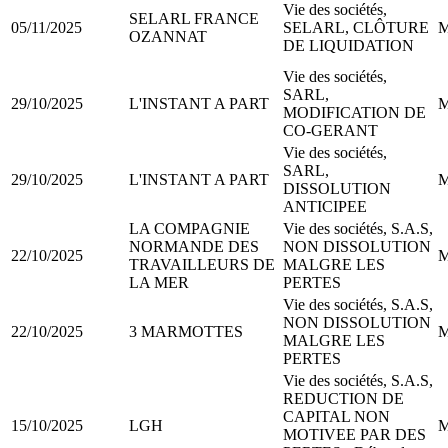
Vie des sociétés,
SELARL FRANCE
05/11/2025
SELARL, CLÔTURE
M
OZANNAT
DE LIQUIDATION
Vie des sociétés,
SARL,
29/10/2025
L'INSTANT A PART
M
MODIFICATION DE
CO-GERANT
Vie des sociétés,
SARL,
29/10/2025
L'INSTANT A PART
M
DISSOLUTION
ANTICIPEE
LA COMPAGNIE
Vie des sociétés, S.A.S,
NORMANDE DES
NON DISSOLUTION
22/10/2025
M
TRAVAILLEURS DE
MALGRE LES
LA MER
PERTES
Vie des sociétés, S.A.S,
NON DISSOLUTION
22/10/2025
3 MARMOTTES
M
MALGRE LES
PERTES
Vie des sociétés, S.A.S,
REDUCTION DE
CAPITAL NON
15/10/2025
LGH
M
MOTIVEE PAR DES