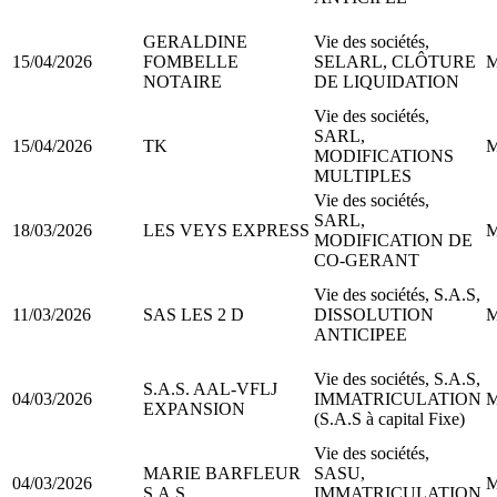
GERALDINE
Vie des sociétés,
15/04/2026
FOMBELLE
SELARL, CLÔTURE
M
NOTAIRE
DE LIQUIDATION
Vie des sociétés,
SARL,
15/04/2026
TK
M
MODIFICATIONS
MULTIPLES
Vie des sociétés,
SARL,
18/03/2026
LES VEYS EXPRESS
M
MODIFICATION DE
CO-GERANT
Vie des sociétés, S.A.S,
11/03/2026
SAS LES 2 D
DISSOLUTION
M
ANTICIPEE
Vie des sociétés, S.A.S,
S.A.S. AAL-VFLJ
04/03/2026
IMMATRICULATION
M
EXPANSION
(S.A.S à capital Fixe)
Vie des sociétés,
MARIE BARFLEUR
SASU,
04/03/2026
M
S.A.S.
IMMATRICULATION