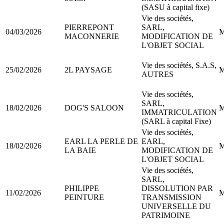
(SASU à capital fixe)
Vie des sociétés,
PIERREPONT
SARL,
04/03/2026
M
MACONNERIE
MODIFICATION DE
L'OBJET SOCIAL
Vie des sociétés, S.A.S,
25/02/2026
2L PAYSAGE
M
AUTRES
Vie des sociétés,
SARL,
18/02/2026
DOG'S SALOON
M
IMMATRICULATION
(SARL à capital Fixe)
Vie des sociétés,
EARL LA PERLE DE
EARL,
18/02/2026
M
LA BAIE
MODIFICATION DE
L'OBJET SOCIAL
Vie des sociétés,
SARL,
PHILIPPE
DISSOLUTION PAR
11/02/2026
M
PEINTURE
TRANSMISSION
UNIVERSELLE DU
PATRIMOINE