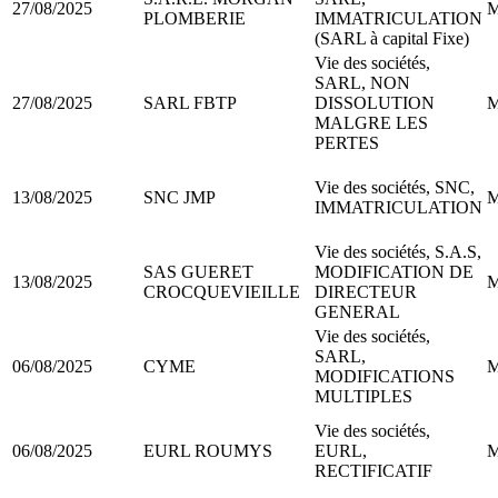
27/08/2025
M
PLOMBERIE
IMMATRICULATION
(SARL à capital Fixe)
Vie des sociétés,
SARL, NON
27/08/2025
SARL FBTP
DISSOLUTION
M
MALGRE LES
PERTES
Vie des sociétés, SNC,
13/08/2025
SNC JMP
M
IMMATRICULATION
Vie des sociétés, S.A.S,
SAS GUERET
MODIFICATION DE
13/08/2025
M
CROCQUEVIEILLE
DIRECTEUR
GENERAL
Vie des sociétés,
SARL,
06/08/2025
CYME
M
MODIFICATIONS
MULTIPLES
Vie des sociétés,
06/08/2025
EURL ROUMYS
EURL,
M
RECTIFICATIF