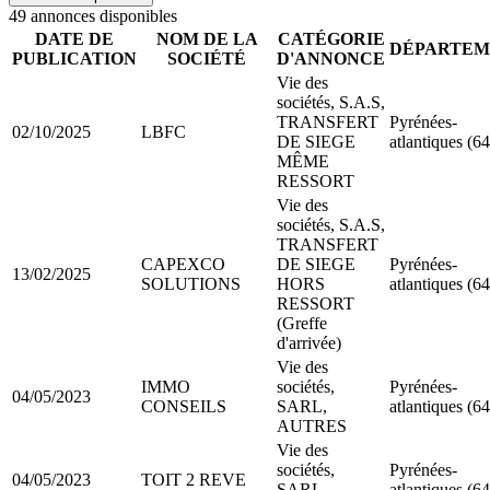
49
annonce
s
disponible
s
DATE DE
NOM DE LA
CATÉGORIE
DÉPARTEM
PUBLICATION
SOCIÉTÉ
D'ANNONCE
Vie des
sociétés, S.A.S,
TRANSFERT
Pyrénées-
02/10/2025
LBFC
DE SIEGE
atlantiques (64
MÊME
RESSORT
Vie des
sociétés, S.A.S,
TRANSFERT
CAPEXCO
DE SIEGE
Pyrénées-
13/02/2025
SOLUTIONS
HORS
atlantiques (64
RESSORT
(Greffe
d'arrivée)
Vie des
IMMO
sociétés,
Pyrénées-
04/05/2023
CONSEILS
SARL,
atlantiques (64
AUTRES
Vie des
sociétés,
Pyrénées-
04/05/2023
TOIT 2 REVE
SARL,
atlantiques (64