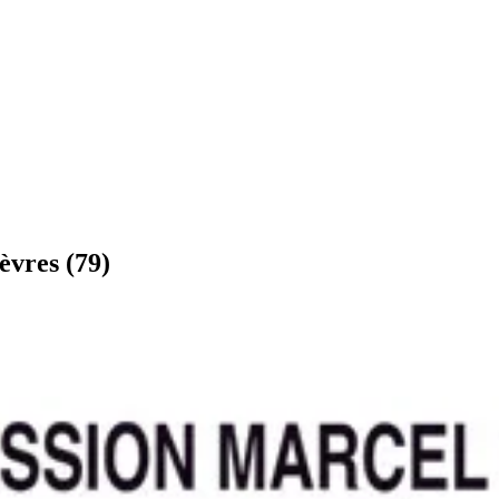
èvres
(
79
)