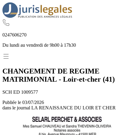
02
47
60
62
70
Du lundi au vendredi de 9h00 à 17h30
CHANGEMENT DE REGIME
MATRIMONIAL
-
Loir-et-cher
(
41
)
SCH ED 1009577
Publiée le
03/07/2026
dans le journal
LA RENAISSANCE DU LOIR ET CHER