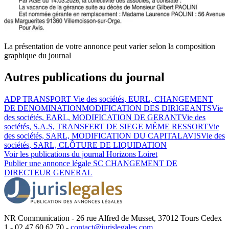
La présentation de votre annonce peut varier selon la composition
graphique du journal
Autres publications du journal
ADP TRANSPORT
Vie des sociétés, EURL, CHANGEMENT
DE DENOMINATION
MODIFICATION DES DIRIGEANTS
Vie
des sociétés, EARL, MODIFICATION DE GERANT
Vie des
sociétés, S.A.S, TRANSFERT DE SIEGE MÊME RESSORT
Vie
des sociétés, SARL, MODIFICATION DU CAPITAL
AVIS
Vie des
sociétés, SARL, CLÔTURE DE LIQUIDATION
Voir les publications du journal
Horizons Loiret
Publier une annonce légale
SC CHANGEMENT DE
DIRECTEUR GENERAL
NR Communication - 26 rue Alfred de Musset, 37012 Tours Cedex
1 - 02 47 60 62 70 -
contact@jurislegales.com