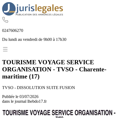
02
47
60
62
70
Du lundi au vendredi de 9h00 à 17h30
TOURISME VOYAGE SERVICE
ORGANISATION - TVSO
-
Charente-
maritime
(
17
)
TVSO - DISSOLUTION SUITE FUSION
Publiée le
03/07/2026
dans le journal
lhebdo17.fr