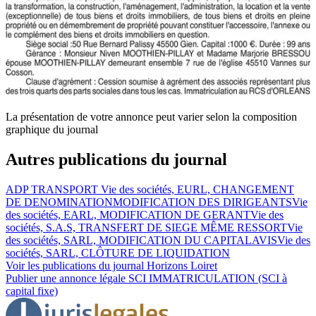
La présentation de votre annonce peut varier selon la composition
graphique du journal
Autres publications du journal
ADP TRANSPORT
Vie des sociétés, EURL, CHANGEMENT
DE DENOMINATION
MODIFICATION DES DIRIGEANTS
Vie
des sociétés, EARL, MODIFICATION DE GERANT
Vie des
sociétés, S.A.S, TRANSFERT DE SIEGE MÊME RESSORT
Vie
des sociétés, SARL, MODIFICATION DU CAPITAL
AVIS
Vie des
sociétés, SARL, CLÔTURE DE LIQUIDATION
Voir les publications du journal
Horizons Loiret
Publier une annonce légale
SCI IMMATRICULATION (SCI à
capital fixe)