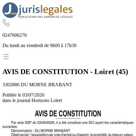
02
47
60
62
70
Du lundi au vendredi de 9h00 à 17h30
AVIS DE CONSTITUTION
-
Loiret
(
45
)
3302886 DU MORNE BRABANT
Publiée le
03/07/2026
dans le journal
Horizons Loiret