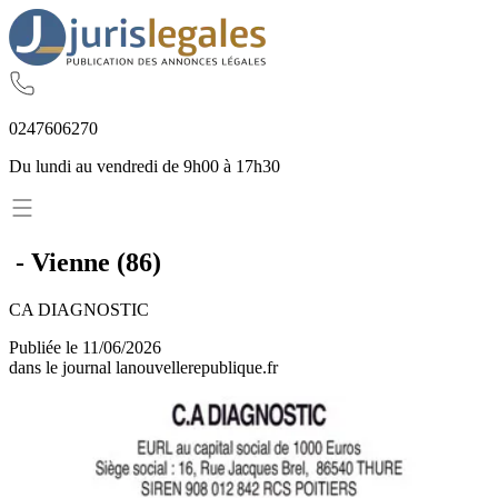
02
47
60
62
70
Du lundi au vendredi de 9h00 à 17h30
-
Vienne
(
86
)
CA DIAGNOSTIC
Publiée le
11/06/2026
dans le journal
lanouvellerepublique.fr