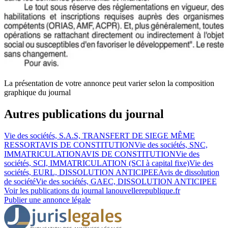
La présentation de votre annonce peut varier selon la composition
graphique du journal
Autres publications du journal
Vie des sociétés, S.A.S, TRANSFERT DE SIEGE MÊME
RESSORT
AVIS DE CONSTITUTION
Vie des sociétés, SNC,
IMMATRICULATION
AVIS DE CONSTITUTION
Vie des
sociétés, SCI, IMMATRICULATION (SCI à capital fixe)
Vie des
sociétés, EURL, DISSOLUTION ANTICIPEE
Avis de dissolution
de société
Vie des sociétés, GAEC, DISSOLUTION ANTICIPEE
Voir les publications du journal
lanouvellerepublique.fr
Publier une annonce légale