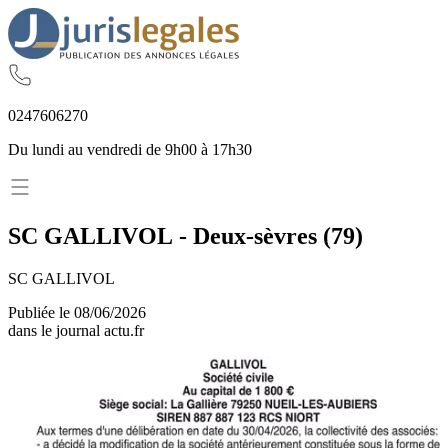
02
47
60
62
70
Du lundi au vendredi de 9h00 à 17h30
SC GALLIVOL
-
Deux-sèvres
(
79
)
SC GALLIVOL
Publiée le
08/06/2026
dans le journal
actu.fr