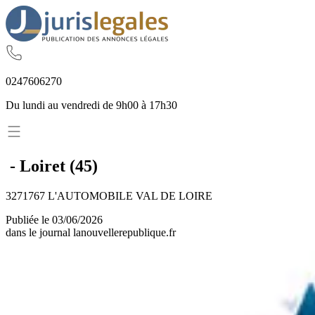
02
47
60
62
70
Du lundi au vendredi de 9h00 à 17h30
-
Loiret
(
45
)
3271767 L'AUTOMOBILE VAL DE LOIRE
Publiée le
03/06/2026
dans le journal
lanouvellerepublique.fr