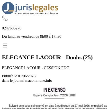
02
47
60
62
70
Du lundi au vendredi de 9h00 à 17h30
ELEGANCE LACOUR
-
Doubs
(
25
)
ELEGANCE LACOUR - CESSION FDC
Publiée le
01/06/2026
dans le journal
macommune.info