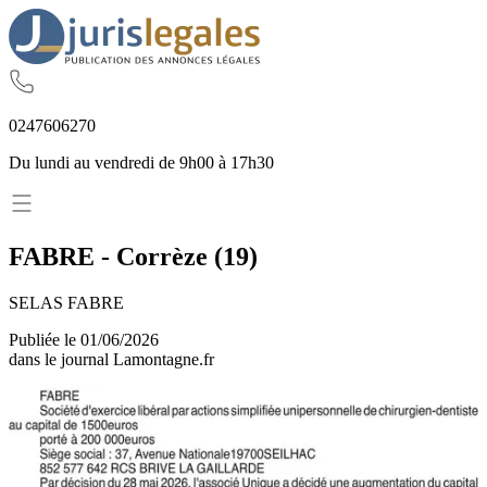
02
47
60
62
70
Du lundi au vendredi de 9h00 à 17h30
FABRE
-
Corrèze
(
19
)
SELAS FABRE
Publiée le
01/06/2026
dans le journal
Lamontagne.fr