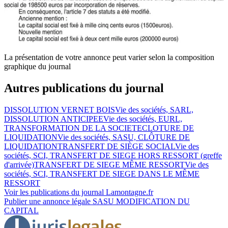
La présentation de votre annonce peut varier selon la composition
graphique du journal
Autres publications du journal
DISSOLUTION VERNET BOIS
Vie des sociétés, SARL,
DISSOLUTION ANTICIPEE
Vie des sociétés, EURL,
TRANSFORMATION DE LA SOCIETE
CLOTURE DE
LIQUIDATION
Vie des sociétés, SASU, CLÔTURE DE
LIQUIDATION
TRANSFERT DE SIÈGE SOCIAL
Vie des
sociétés, SCI, TRANSFERT DE SIEGE HORS RESSORT (greffe
d'arrivée)
TRANSFERT DE SIEGE MÊME RESSORT
Vie des
sociétés, SCI, TRANSFERT DE SIEGE DANS LE MÊME
RESSORT
Voir les publications du journal
Lamontagne.fr
Publier une annonce légale
SASU MODIFICATION DU
CAPITAL