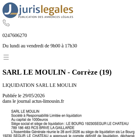
02
47
60
62
70
Du lundi au vendredi de 9h00 à 17h30
SARL LE MOULIN
-
Corrèze
(
19
)
LIQUIDATION SARL LE MOULIN
Publiée le
29/05/2026
dans le journal
actus-limousin.fr