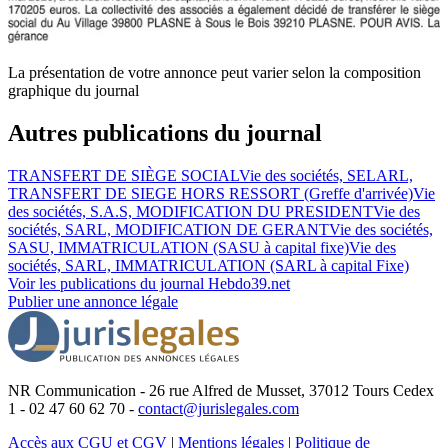
La présentation de votre annonce peut varier selon la composition
graphique du journal
Autres publications du journal
TRANSFERT DE SIÈGE SOCIAL
Vie des sociétés, SELARL,
TRANSFERT DE SIEGE HORS RESSORT (Greffe d'arrivée)
Vie
des sociétés, S.A.S, MODIFICATION DU PRESIDENT
Vie des
sociétés, SARL, MODIFICATION DE GERANT
Vie des sociétés,
SASU, IMMATRICULATION (SASU à capital fixe)
Vie des
sociétés, SARL, IMMATRICULATION (SARL à capital Fixe)
Voir les publications du journal
Hebdo39.net
Publier une annonce légale
NR Communication - 26 rue Alfred de Musset, 37012 Tours Cedex
1 - 02 47 60 62 70 -
contact@jurislegales.com
Accès aux CGU et CGV
|
Mentions légales
|
Politique de