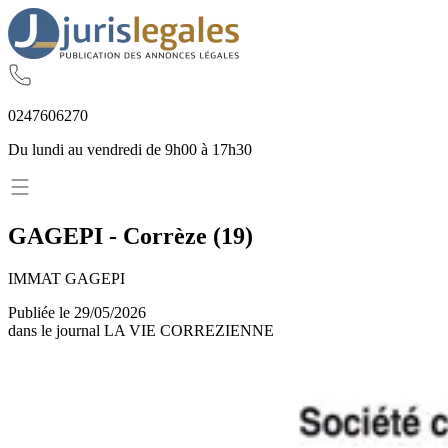
02
47
60
62
70
Du lundi au vendredi de 9h00 à 17h30
GAGEPI
-
Corrèze
(
19
)
IMMAT GAGEPI
Publiée le
29/05/2026
dans le journal
LA VIE CORREZIENNE