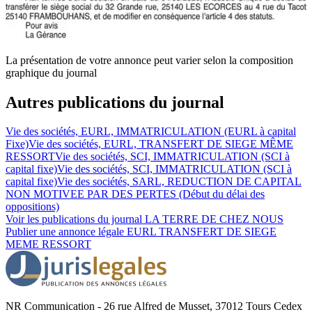
La présentation de votre annonce peut varier selon la composition
graphique du journal
Autres publications du journal
Vie des sociétés, EURL, IMMATRICULATION (EURL à capital
Fixe)
Vie des sociétés, EURL, TRANSFERT DE SIEGE MÊME
RESSORT
Vie des sociétés, SCI, IMMATRICULATION (SCI à
capital fixe)
Vie des sociétés, SCI, IMMATRICULATION (SCI à
capital fixe)
Vie des sociétés, SARL, REDUCTION DE CAPITAL
NON MOTIVEE PAR DES PERTES (Début du délai des
oppositions)
Voir les publications du journal
LA TERRE DE CHEZ NOUS
Publier une annonce légale
EURL TRANSFERT DE SIEGE
MEME RESSORT
NR Communication - 26 rue Alfred de Musset, 37012 Tours Cedex