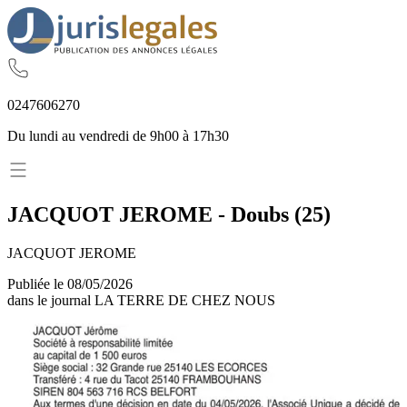
02
47
60
62
70
Du lundi au vendredi de 9h00 à 17h30
JACQUOT JEROME
-
Doubs
(
25
)
JACQUOT JEROME
Publiée le
08/05/2026
dans le journal
LA TERRE DE CHEZ NOUS