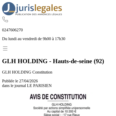
02
47
60
62
70
Du lundi au vendredi de 9h00 à 17h30
GLH HOLDING
-
Hauts-de-seine
(
92
)
GLH HOLDING Constitution
Publiée le
27/04/2026
dans le journal
LE PARISIEN