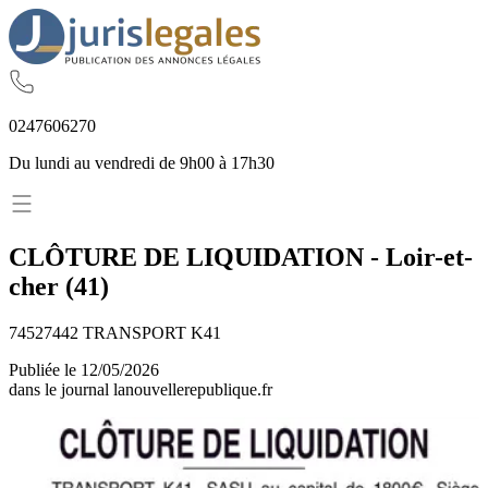
02
47
60
62
70
Du lundi au vendredi de 9h00 à 17h30
CLÔTURE DE LIQUIDATION
-
Loir-et-
cher
(
41
)
74527442 TRANSPORT K41
Publiée le
12/05/2026
dans le journal
lanouvellerepublique.fr