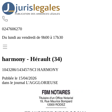
02
47
60
62
70
Du lundi au vendredi de 9h00 à 17h30
harmony
-
Hérault
(
34
)
1043286/143457/SCI HARMONY
Publiée le
15/04/2026
dans le journal
L'AGGLORIEUSE