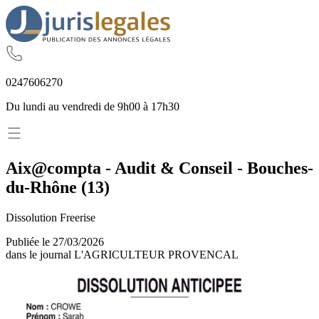
02
47
60
62
70
Du lundi au vendredi de 9h00 à 17h30
Aix@compta - Audit & Conseil
-
Bouches-
du-Rhône
(
13
)
Dissolution Freerise
Publiée le
27/03/2026
dans le journal
L'AGRICULTEUR PROVENCAL