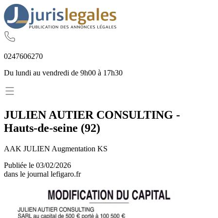
02
47
60
62
70
Du lundi au vendredi de 9h00 à 17h30
JULIEN AUTIER CONSULTING
-
Hauts-de-seine
(
92
)
AAK JULIEN Augmentation KS
Publiée le
03/02/2026
dans le journal
lefigaro.fr