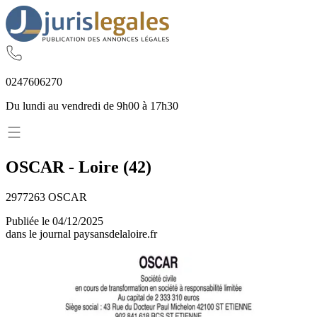
02
47
60
62
70
Du lundi au vendredi de 9h00 à 17h30
OSCAR
-
Loire
(
42
)
2977263 OSCAR
Publiée le
04/12/2025
dans le journal
paysansdelaloire.fr