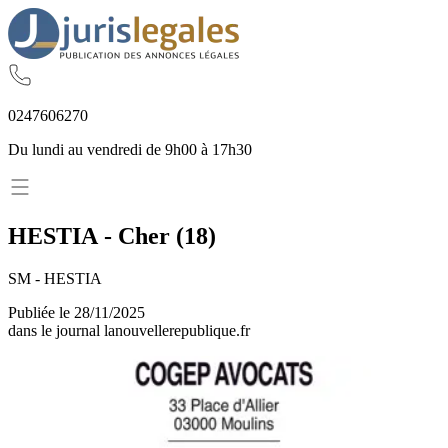
02
47
60
62
70
Du lundi au vendredi de 9h00 à 17h30
HESTIA
-
Cher
(
18
)
SM - HESTIA
Publiée le
28/11/2025
dans le journal
lanouvellerepublique.fr