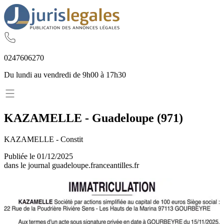
02
47
60
62
70
Du lundi au vendredi de 9h00 à 17h30
KAZAMELLE
-
Guadeloupe
(
971
)
KAZAMELLE - Constit
Publiée le
01/12/2025
dans le journal
guadeloupe.franceantilles.fr