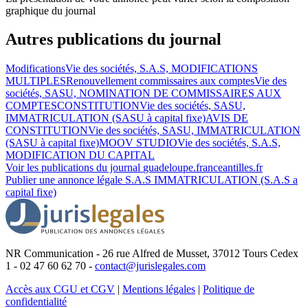
graphique du journal
Autres publications du journal
Modifications
Vie des sociétés, S.A.S, MODIFICATIONS
MULTIPLES
Renouvellement commissaires aux comptes
Vie des
sociétés, SASU, NOMINATION DE COMMISSAIRES AUX
COMPTES
CONSTITUTION
Vie des sociétés, SASU,
IMMATRICULATION (SASU à capital fixe)
AVIS DE
CONSTITUTION
Vie des sociétés, SASU, IMMATRICULATION
(SASU à capital fixe)
MOOV STUDIO
Vie des sociétés, S.A.S,
MODIFICATION DU CAPITAL
Voir les publications du journal
guadeloupe.franceantilles.fr
Publier une annonce légale
S.A.S IMMATRICULATION (S.A.S a
capital fixe)
NR Communication - 26 rue Alfred de Musset, 37012 Tours Cedex
1 - 02 47 60 62 70 -
contact@jurislegales.com
Accès aux CGU et CGV
|
Mentions légales
|
Politique de
confidentialité