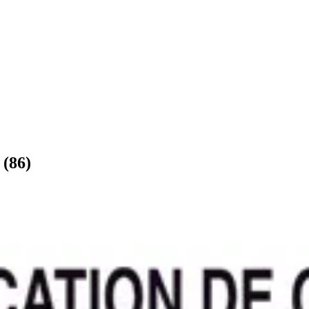
(
86
)